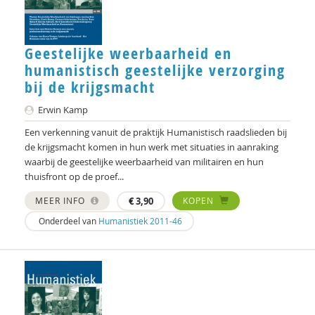
Gerrit Steunebrink
Fernando Suárez Müller
Geestelijke weerbaarheid en
Babet te Winkel
humanistisch geestelijke verzorging
bij de krijgsmacht
Laurens ten Kate
Erwin Kamp
Dr. Theo Niessen
Een verkenning vanuit de praktijk Humanistisch raadslieden bij
de krijgsmacht komen in hun werk met situaties in aanraking
Elise van Alphen
waarbij de geestelijke weerbaarheid van militairen en hun
Hans van Dartel
thuisfront op de proef...
MEER INFO
€
3,90
KOPEN
Ben van den Brand
Onderdeel van
Humanistiek 2011-46
Margreet van der Cingel
Cris van der Hoek
Gijsbert van Eijsden