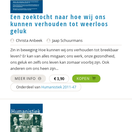
Peter Rombouts
Een zoektocht naar hoe wij ons
Hartmut Rosa
kunnen verhouden tot weerloos
geluk
Marieke Schoenmakers
Christa Anbeek
Jaap Schuurmans
Sandra Schouten
Zin in beweging Hoe kunnen wij ons verhouden tot breekbaar
Martien Schreurs
leven? Er kan van alles misgaan; ons werk, onze gezondheid,
ons geluk en zelfs ons leven kan zomaar voorbij zijn. Ook
Carmen Schuhmann
anderen om ons heen zijn...
Jaap Schuurmans
MEER INFO
€
3,90
KOPEN
Onderdeel van
Humanistiek 2011-47
Jenny Slatman
Adri Smaling
Judith Smits
Niels Springveld