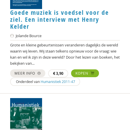
Frans Meulenberg
Goede muziek is voedsel voor de
ziel. Een interview met Henry
Antoine Mooij
Kelder
Mieke Moor
Jolande Bource
Dick Pels
Grote en kleine gebeurtenissen veranderen dagelijks de wereld
waarin wij leven. Wij staan telkens opnieuw voor de vraag: wie
Kevin Pijpers
kan en wil ik zijn in deze wereld? Door het lezen van boeken, het
bekijken van...
Eesjen Ploeg
MEER INFO
€
3,90
KOPEN
Heleen Pott
Onderdeel van
Humanistiek 2011-47
Didier Rammers
Reine Rek
Denise Robbesom
Sabine Roeser