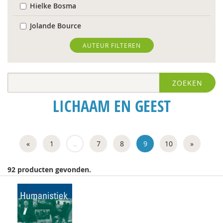
Hielke Bosma
Jolande Bource
Richard Brons
AUTEUR FILTEREN
Joeri Calsius
ZOEKEN
Laura Capitaine
LICHAAM EN GEEST
Mirjam-Iris Crox
Mariëlle Cuijpers
«
1
..
7
8
9
10
»
Michiel de Ronde
Marcel de Rooij
92 producten gevonden.
Joep Dohmen
Ireen Dubel