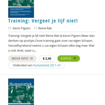
Joachim Duyndam
Maxime Essers
Training: Vergeet je lijf niet!
Dr. Gaby Jacobs
Kevin Pijpers
Reine Rek
Bert Garssen
Training: Vergeet je lijf niet! Reine Rek & Kevin Pijpers Meer dan
Marjorieke Glaudemans
denken op pootjes Onze training gaat over uw eigen lichaam.
Vanzelfsprekend neemt u uw eigen lichaam elke dag mee. Wat
Andrè Hielkema
u ook doet, waar u...
Heleen Hörmann
MEER INFO
€
3,90
KOPEN
Onderdeel van
Humanistiek 2011-47
Rik Hospers
Machteld Huber
Gaby Jacobs
Ruben Jacobs
Erwin Kamp