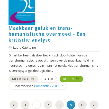
Maakbaar geluk en trans-
humanistische overmoed - Een
kritische analyse
Laura Capitaine
Dit artikel heeft als doel het kritisch doorlichten van de
transhumanistische opvattingen over de maakbaarheid - in
neurotechnologische zin - van het geluk. Het transhumanisme
is een wijsgerige ideologie die...
MEER INFO
€
3,90
KOPEN
Onderdeel van
Humanistiek 2009-37
«
1
..
7
8
9
10
»