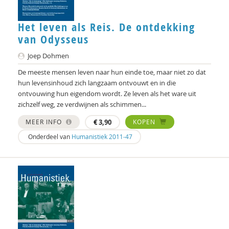
Dick Kleinlugtenbelt
Het leven als Reis. De ontdekking
van Odysseus
Michiel Korthals
Joep Dohmen
Harry Kunneman
De meeste mensen leven naar hun einde toe, maar niet zo dat
Wouter Kusters
hun levensinhoud zich langzaam ontvouwt en in die
ontvouwing hun eigendom wordt. Ze leven als het ware uit
Hanne Laceulle
zichzelf weg, ze verdwijnen als schimmen...
Mark Leegsma
MEER INFO
€
3,90
KOPEN
Onderdeel van
Humanistiek 2011-47
Pascal Leuvenink
Henk Manschot
Dr. Marc de Leeuw
Patricia Meijer
Interview met Daniel Strassberg