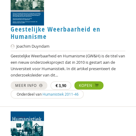
Paul van Hoek
Margret van Paassen
Frédéric Vandenberghe
Geestelijke Weerbaarheid en
Humanisme
Ton Vink
Joachim Duyndam
Paul Voestermans
Geestelijke Weerbaarheid en Humanisme (GW&H) is de titel van
Marjoleine Vosselman
een nieuw onderzoeksproject dat in 2010 is gestart aan de
Universiteit voor Humanistiek. In dit artikel presenteert de
Remi Vreugdenhil
onderzoeksleider van dit...
MEER INFO
€
3,90
KOPEN
Hartger Wassink
Onderdeel van
Humanistiek 2011-46
Jaap Wijkstra
Alke Wisselink
Joanna Wojtkowiak