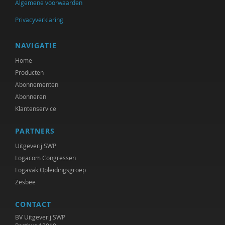
Algemene voorwaarden
Bram van Boxtel
Privacyverklaring
Jan Bransen
NAVIGATIE
Yannick Brito Alves
Home
Producten
Arjan Broers
Abonnementen
Abonneren
Xannah Brohm
Klantenservice
Richard Brons
PARTNERS
Margreet Bruens
Uitgeverij SWP
Ellen de Bruin
Logacom Congressen
Logavak Opleidingsgroep
Ton Bruining
Zesbee
Aishlinn Bruinja
CONTACT
BV Uitgeverij SWP
Jet Bussemaker