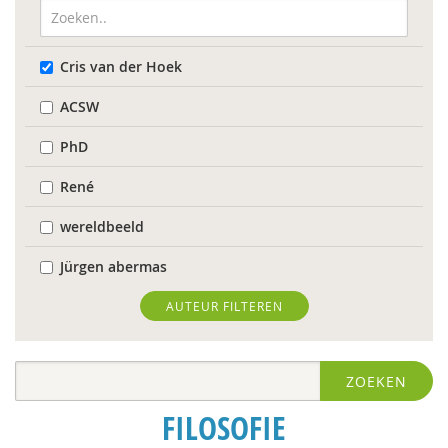
Cris van der Hoek
ACSW
PhD
René
wereldbeeld
Jürgen abermas
Tineke Abma
AUTEUR FILTEREN
Frank Adloff
ZOEKEN
Jyotsna Agnihotri Gupta
FILOSOFIE
Hans Alma