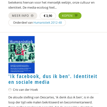
Adriaan Bekman
betekenis hiervan voor het menselijk welzijn, onze cultuur en
identiteit. De media-ecoloog Neil...
Jessica Benjamin
MEER INFO
€
3,90
KOPEN
J. van den Berg
Onderdeel van
Humanistiek 2012-48
Remko Berkhout
Geert Bettinger
Gert Biesta
Sarah Blaffer Hrdy
Tannelie Blom
'Ik facebook, dus ik ben'. Identiteit
Laurine Blonk
en sociale media
Karianne den Boer
Cris van der Hoek
De aloude stelling van Descartes, 'ik denk dus ik ben', is in de
Theo van den Bogaart
loop der tijd vele malen bekritiseerd en becommentarieerd.