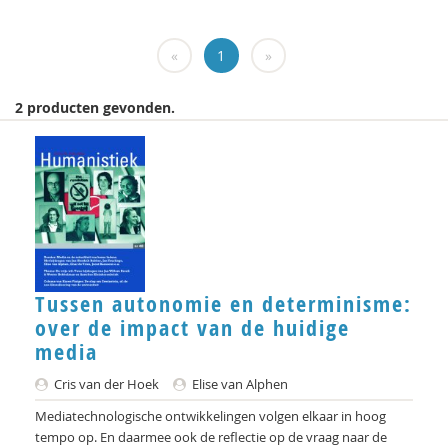
Carlos Alvarez Pereira
«
1
»
Christa Anbeek
Daan Andriessen
2 producten gevonden.
Koen Arts
Jan Baars
Andries Baart
Markus Balkenhol
Rob Bartels
Tussen autonomie en determinisme:
over de impact van de huidige
Floor Basten
media
Vivianne Baur
Cris van der Hoek
Elise van Alphen
Mediatechnologische ontwikkelingen volgen elkaar in hoog
Krijn van Beek
tempo op. En daarmee ook de reflectie op de vraag naar de