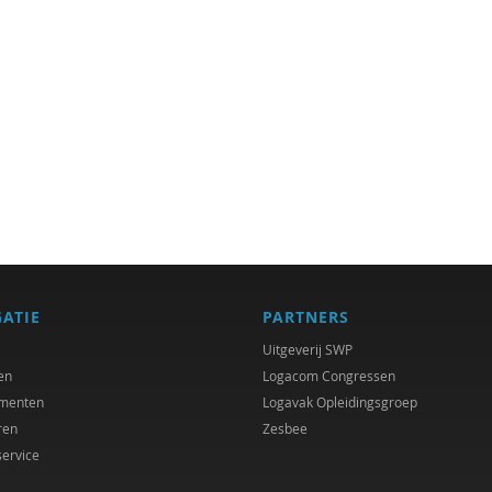
GATIE
PARTNERS
Uitgeverij SWP
en
Logacom Congressen
menten
Logavak Opleidingsgroep
ren
Zesbee
service