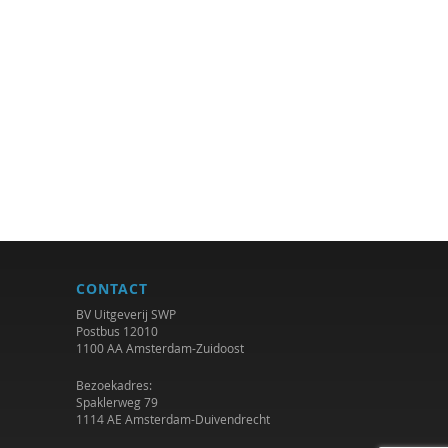
CONTACT
BV Uitgeverij SWP
Postbus 12010
1100 AA Amsterdam-Zuidoost
Bezoekadres:
Spaklerweg 79
1114 AE Amsterdam-Duivendrecht