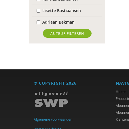
Lisette Bastiaansen
Adriaan Bekman
Desirée Bierlaagh
AUTEUR FILTEREN
Karianne den Boer
Antoinette Bolscher
Michiel Bos
Jan Bransen
© COPYRIGHT 2026
NAVI
R. Brohm
Home
Product
Xannah Brohm
Abonne
Abonne
Richard Brons
Algemene voorwaarden
Klanten
Joeri Calsius