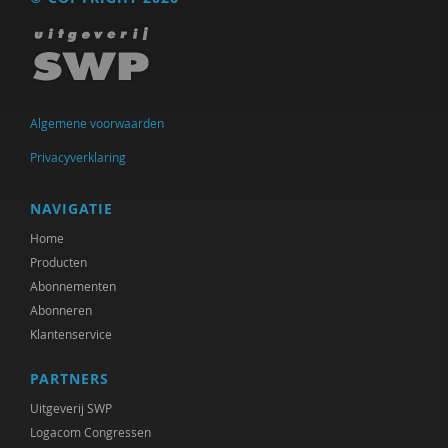
Marieke Borren
Gustaaf Bos
Hielke Bosma
Algemene voorwaarden
Bernice Bovenkerk
Privacyverklaring
Arjan Broers
Richard Brons
NAVIGATIE
Home
Margreet Bruens
Producten
Richard de Brabander
Abonnementen
Abonneren
Ed de Jonge
Klantenservice
Michiel de Ronde
PARTNERS
Marcel de Rooij
Uitgeverij SWP
Logacom Congressen
Delphine De Smet