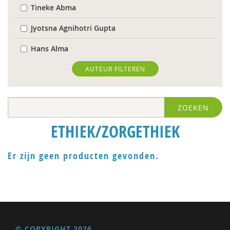
Tineke Abma
Jyotsna Agnihotri Gupta
Hans Alma
Christa Anbeek
AUTEUR FILTEREN
Andries Baart
ZOEKEN
Vivianne Baur
ETHIEK/ZORGETHIEK
Geert Bettinger
Hein Bokern
Er zijn geen producten gevonden.
Antoinette Bolscher
Anouk Bolsenbroek
Marij Bontemps-Hommen
© COPYRIGHT 2026