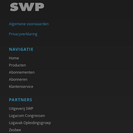
Imar de Vries
Frederique Demeijer
Algemene voorwaarden
Allard den Dulk
Privacyverklaring
Hanke Drop
Koen Duivenvoorde
NAVIGATIE
Home
Vincent Feith
Producten
Marjorieke Glaudemans
Abonnementen
Abonneren
Kees Greven
Klantenservice
Jan IJzermans
PARTNERS
Femke Kaulingfreks
Uitgeverij SWP
Logacom Congressen
Lonneke Knegtel
Logavak Opleidingsgroep
Zesbee
Rinske Koehorst