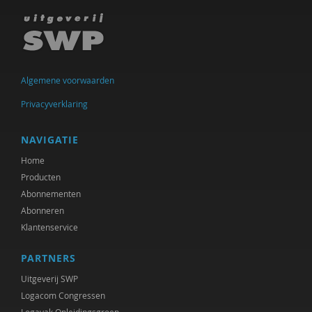
Hein Bokern
Frits Bolkestein
Antoinette Bolscher
Algemene voorwaarden
Marij Bontemps-Hommen
Privacyverklaring
Ben Boog
NAVIGATIE
Gustaaf Bos
Home
Producten
Richard Brons
Abonnementen
Abonneren
Mark Coeckelbergh
Klantenservice
Job Cohen
PARTNERS
Germain Creyghton
Uitgeverij SWP
Marjon de Boer-Bruggink
Logacom Congressen