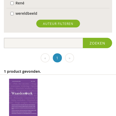
René
wereldbeeld
World Health Organization
AUTEUR FILTEREN
Edo (E.H.) Nieweg
ZOEKEN
Dr. Abdelilah Ljamai
Dr. Abdelilah Ljamai (UVH)
«
1
»
Jürgen abermas
1 product gevonden.
Tineke Abma
Frank Adloff
Marian Adriaansen
Jyotsna Agnihotri Gupta