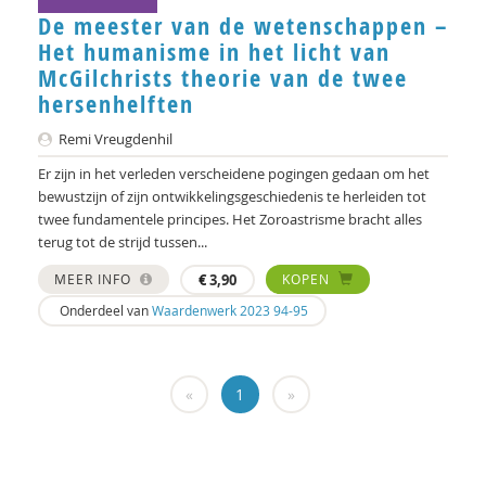
Hans Alma
De meester van de wetenschappen –
Het humanisme in het licht van
Carlos Alvarez Pereira
McGilchrists theorie van de twee
Christa Anbeek
hersenhelften
Daan Andriessen
Remi Vreugdenhil
Er zijn in het verleden verscheidene pogingen gedaan om het
Koen Arts
bewustzijn of zijn ontwikkelingsgeschiedenis te herleiden tot
twee fundamentele principes. Het Zoroastrisme bracht alles
Jan Baars
terug tot de strijd tussen...
Andries Baart
MEER INFO
€
3,90
KOPEN
Dieuwertje Bakker
Onderdeel van
Waardenwerk 2023 94-95
Jan-Hendrik Bakker
René Bakker
«
1
»
Markus Balkenhol
Rob Bartels