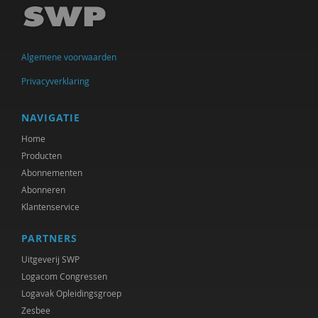
Michiel de Ronde
Marcel de Rooij
Algemene voorwaarden
Anettte de Valk
Privacyverklaring
Clementine Degener
Simone van Dongen
NAVIGATIE
Home
Diede van Doornik
Producten
Maartje Driessen
Abonnementen
Abonneren
Hans van Ewijk
Klantenservice
Vincent Feith
PARTNERS
Olaf Galisch
Uitgeverij SWP
Logacom Congressen
Ingrid Groot
Logavak Opleidingsgroep
Zesbee
Iris Hartog