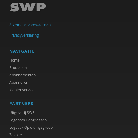
Ellen de Bruin
Alain Caillé e.v.a
Algemene voorwaarden
William E. Connolly
Privacyverklaring
Christine Cuomo
Bram De Jonge
NAVIGATIE
Home
Michiel de Ronde
Producten
Marcel de Rooij
Abonnementen
Abonneren
Martin Drenthen
Klantenservice
Clemens Driessen
PARTNERS
Joachim Duyndam
Uitgeverij SWP
Logacom Congressen
Didier Fassin
Logavak Opleidingsgroep
Zesbee
Aetzel Griffioen