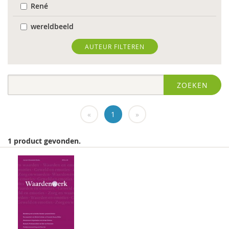
René
wereldbeeld
World Health Organization
AUTEUR FILTEREN
Edo (E.H.) Nieweg
ZOEKEN
Dr. Abdelilah Ljamai
Dr. Abdelilah Ljamai (UVH)
«
1
»
Jürgen abermas
1 product gevonden.
Tineke Abma
Frank Adloff
Marian Adriaansen
Jyotsna Agnihotri Gupta