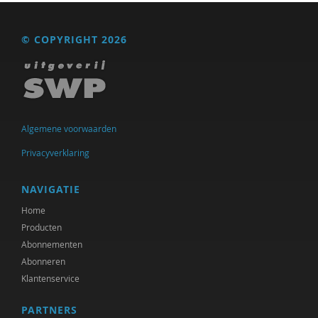
Floor Basten
© COPYRIGHT 2026
Lisette Bastiaansen
Vivianne Baur
Krijn van Beek
Algemene voorwaarden
Blanche Beijersbergen van Henegouwen
Privacyverklaring
Adriaan Bekman
NAVIGATIE
Adriaan Bekman (met medewerking van Harry
Kunneman)
Home
Producten
Elena Bendien
Abonnementen
Abonneren
Deirdre Beneken genaamd Kolmer
Klantenservice
Jessica Benjamin
PARTNERS