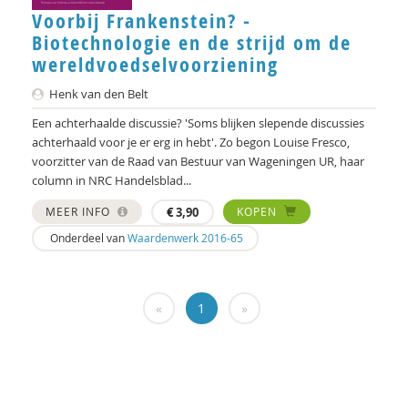
Hans Alma
Voorbij Frankenstein? -
Biotechnologie en de strijd om de
Carlos Alvarez Pereira
wereldvoedselvoorziening
Christa Anbeek
Henk van den Belt
Daan Andriessen
Een achterhaalde discussie? 'Soms blijken slepende discussies
achterhaald voor je er erg in hebt'. Zo begon Louise Fresco,
Koen Arts
voorzitter van de Raad van Bestuur van Wageningen UR, haar
column in NRC Handelsblad...
Jan Baars
MEER INFO
€
3,90
KOPEN
Andries Baart
Onderdeel van
Waardenwerk 2016-65
Dieuwertje Bakker
Jan-Hendrik Bakker
«
1
»
René Bakker
Markus Balkenhol
Rob Bartels