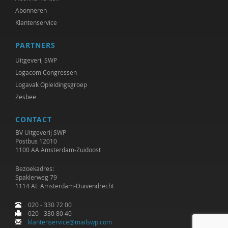
Abonneren
Vincent Stolk
Klantenservice
Josine Stremmelaar
PARTNERS
Caroline Suransky
Uitgeverij SWP
Logacom Congressen
Tsjalling Swierstra
Logavak Opleidingsgroep
Niels ten Oever
Zesbee
Elise van Alphen
CONTACT
BV Uitgeverij SWP
Lonneke van der Velden
Postbus 12010
1100 AA Amsterdam-Zuidoost
Cor van der Weele
Bezoekadres:
Nienke van Dijk
Spaklerweg 79
1114 AE Amsterdam-Duivendrecht
Veronica Vasterling
020 - 330 72 00
020 - 330 80 40
Donen Voskuil
klantenservice@mailswp.com