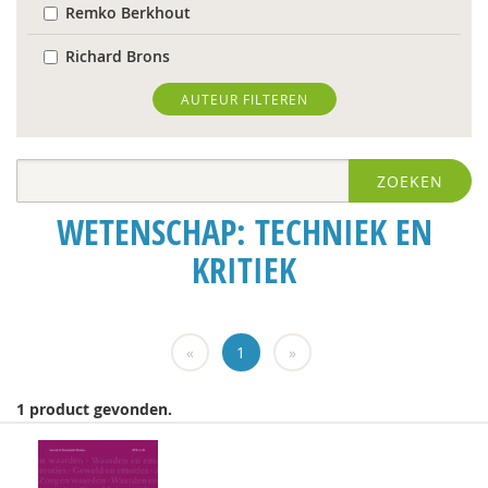
Remko Berkhout
Richard Brons
Ria Brouwers
AUTEUR FILTEREN
Laura Capitaine
ZOEKEN
Mark Coeckelbergh
WETENSCHAP: TECHNIEK EN
Bram De Jonge
KRITIEK
Michiel de Ronde
Trudy Dehue
«
1
»
Frederique Demeijer
Peter Derkx
1 product gevonden.
prof. dr. Peter Derkx