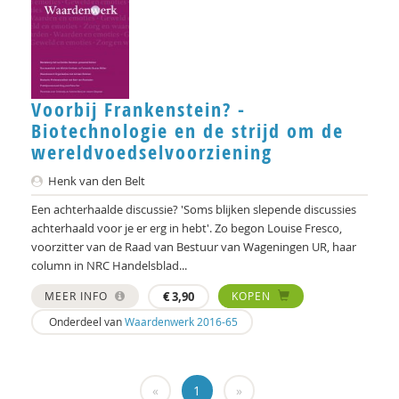
Clemens Driessen
Michael Edwards
Hans van Ewijk
Voorbij Frankenstein? -
Anne Goossensen
Biotechnologie en de strijd om de
Wouter Hekkeman
wereldvoedselvoorziening
Yuk Hui
Henk van den Belt
Een achterhaalde discussie? 'Soms blijken slepende discussies
Femke Kaulingfreks
achterhaald voor je er erg in hebt'. Zo begon Louise Fresco,
voorzitter van de Raad van Bestuur van Wageningen UR, haar
Marlieke Kieboom
column in NRC Handelsblad...
Michiel Korthals
MEER INFO
€
3,90
KOPEN
Onderdeel van
Waardenwerk 2016-65
Harry Kunneman
Hanne Laceulle
«
1
»
George Lengkeek