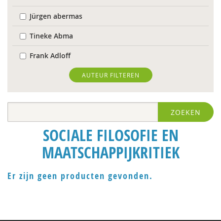
Jürgen abermas
Tineke Abma
Frank Adloff
Jyotsna Agnihotri Gupta
AUTEUR FILTEREN
Hans Alma
ZOEKEN
Christa Anbeek
SOCIALE FILOSOFIE EN
Koen Arts
MAATSCHAPPIJKRITIEK
Jan Baars
Markus Balkenhol
Er zijn geen producten gevonden.
Floor Basten
Krijn van Beek