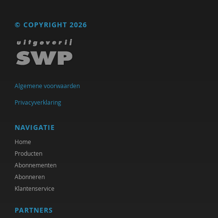
Adriaan Bekman
© COPYRIGHT 2026
J. van den Berg
Remko Berkhout
Sarah Blaffer Hrdy
Algemene voorwaarden
Tannelie Blom
Privacyverklaring
Laurine Blonk
NAVIGATIE
Karianne den Boer
Home
Frits Bolkestein
Producten
Abonnementen
Antoinette Bolscher
Abonneren
Erik Borgman
Klantenservice
Michiel Bos
PARTNERS