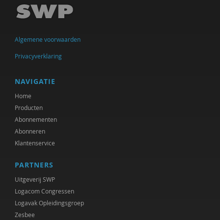
Garina Coenders
Mirjam-Iris Crox
Algemene voorwaarden
Richard de Brabander
Privacyverklaring
Peter de Groot
Michiel de Ronde
NAVIGATIE
Home
Marcel de Rooij
Producten
Ineke de Vries
Abonnementen
Abonneren
Jan den Bakker
Klantenservice
Josje Dikkers
PARTNERS
Gerard Drosterij
Uitgeverij SWP
Logacom Congressen
Saar Frieling
Logavak Opleidingsgroep
Zesbee
Marjorieke Glaudemans