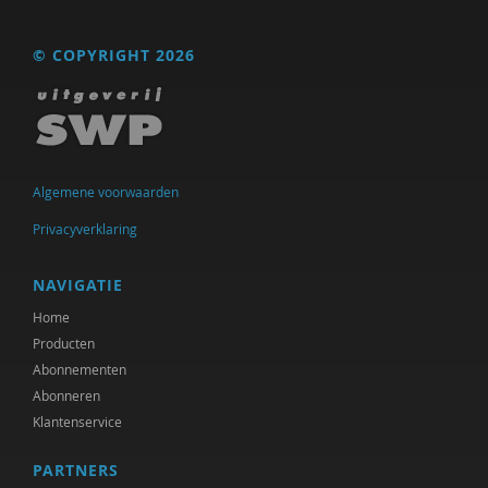
Adriaan Bekman
© COPYRIGHT 2026
J. van den Berg
Remko Berkhout
Sarah Blaffer Hrdy
Algemene voorwaarden
Tannelie Blom
Privacyverklaring
Laurine Blonk
NAVIGATIE
Karianne den Boer
Home
Frits Bolkestein
Producten
Abonnementen
Antoinette Bolscher
Abonneren
Erik Borgman
Klantenservice
Michiel Bos
PARTNERS