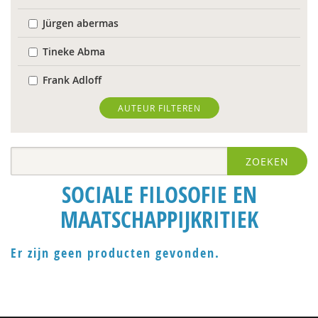
Jürgen abermas
Tineke Abma
Frank Adloff
Jyotsna Agnihotri Gupta
AUTEUR FILTEREN
Hans Alma
ZOEKEN
Christa Anbeek
SOCIALE FILOSOFIE EN
Koen Arts
MAATSCHAPPIJKRITIEK
Jan Baars
Markus Balkenhol
Er zijn geen producten gevonden.
Floor Basten
Krijn van Beek