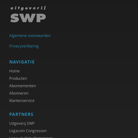
Ineke de Vries
Otto Dellemann
Jan den Bakker
Algemene voorwaarden
Willem den Hartog
Privacyverklaring
Gerda van Dijk
NAVIGATIE
Josje Dikkers
Home
Producten
Joep Dohmen
Abonnementen
Abonneren
Simone van Dongen
Klantenservice
Gerard Drosterij
PARTNERS
Ingrid Groot
Uitgeverij SWP
Iris Hartog
Logacom Congressen