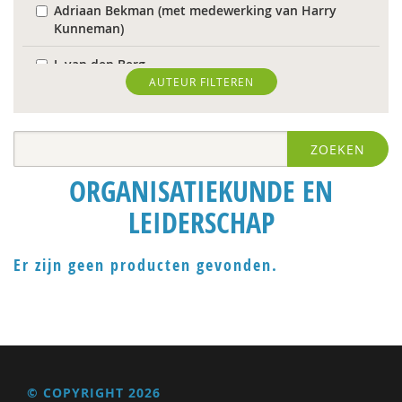
Adriaan Bekman (met medewerking van Harry
Kunneman)
J. van den Berg
AUTEUR FILTEREN
Theo van den Bogaart
Antoinette Bolscher
ZOEKEN
Herman van den Bosch
ORGANISATIEKUNDE EN
R. Brohm
LEIDERSCHAP
Richard Brons
Er zijn geen producten gevonden.
Laurens de Graaf
Isolde de Groot
Michiel de Ronde
Marcel de Rooij
© COPYRIGHT 2026