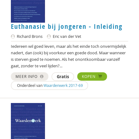
Swanny Kremer
Corrie Kreuk
Euthanasie bij jongeren - Inleiding
Pascal Leuvenink
Richard Brons
Eric van der Vet
Abdelilah Ljamai
Iedereen wil goed leven, maar als het einde toch onvermijdelijk
nadert, dan (ook) bij voorkeur een goede dood. Maar wanneer
Anja Machielse
is sterven goed te noemen. Als het onontkoombaar vanzelf
gaat, zonder te veel lijden?...
Brecht Molenaar
MEER INFO
Gratis
KOPEN
Erna Molenaar
Onderdeel van
Waardenwerk 2017-69
drs. Norbert D. de Kooter
Aisia Okma
Jurriën ood
Eesjen Ploeg