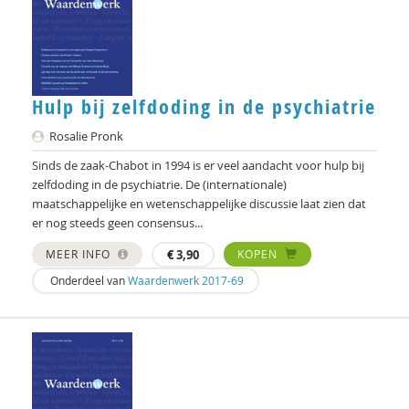
Vicky Hölsgens
Vicky Holsgens
Hulp bij zelfdoding in de psychiatrie
Roelof Hortulanus
Rosalie Pronk
Marjan Houkes
Sinds de zaak-Chabot in 1994 is er veel aandacht voor hulp bij
Marie-José ijsberts
zelfdoding in de psychiatrie. De (internationale)
maatschappelijke en wetenschappelijke discussie laat zien dat
Pieter Ippel
er nog steeds geen consensus...
Simona Karbouniaris
MEER INFO
€
3,90
KOPEN
Onderdeel van
Waardenwerk 2017-69
Dr. Katie-Lee Weille
Fons Klaase
Robin Knibbe
Carla Kolner