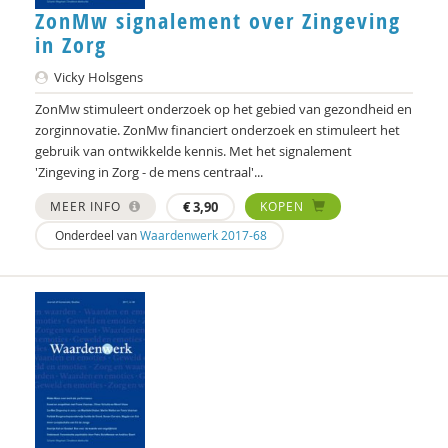
Susan te Winkel
ZonMw signalement over Zingeving
in Zorg
Elise van Alphen
Vicky Holsgens
Mariecke van den Berg
ZonMw stimuleert onderzoek op het gebied van gezondheid en
zorginnovatie. ZonMw financiert onderzoek en stimuleert het
Erik van den Bergh
gebruik van ontwikkelde kennis. Met het signalement
Astrid van der Kooij
'Zingeving in Zorg - de mens centraal'...
MEER INFO
€
3,90
KOPEN
Jeannette van der Meijde
Onderdeel van
Waardenwerk 2017-68
Wim van der Velde
Chantal van Gelderen-Tjipjes
Eric van der Vet
Patrick Vlug
Bram Vreeswijk