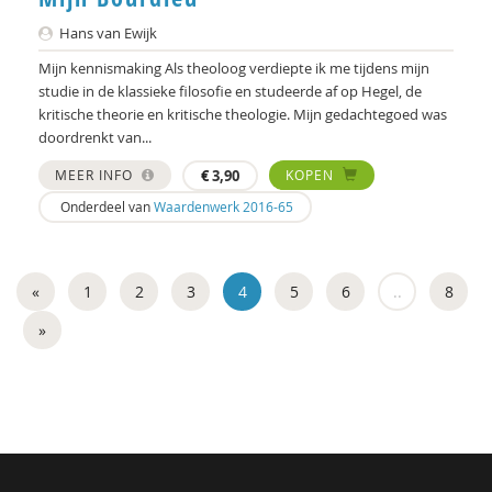
Hans van Ewijk
Mijn kennismaking Als theoloog verdiepte ik me tijdens mijn
studie in de klassieke filosofie en studeerde af op Hegel, de
kritische theorie en kritische theologie. Mijn gedachtegoed was
doordrenkt van...
MEER INFO
€
3,90
KOPEN
Onderdeel van
Waardenwerk 2016-65
«
1
2
3
4
5
6
..
8
»