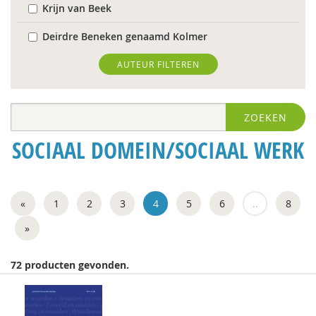
Krijn van Beek
Deirdre Beneken genaamd Kolmer
Frans Berkers
AUTEUR FILTEREN
Rinske Bijl
ZOEKEN
Antoinette Bolscher
SOCIAAL DOMEIN/SOCIAAL WERK
Anouk Bolsenbroek
Richard Brons
«
1
2
3
4
5
6
..
8
Suzan Brukx
»
Garina Coenders
Peter de Groot
72 producten gevonden.
Michiel de Ronde