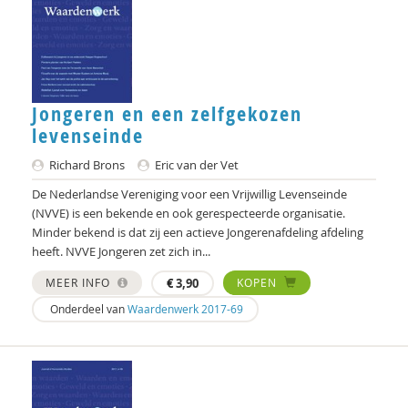
Marcel de Rooij
Anettte de Valk
Clementine Degener
Jongeren en een zelfgekozen
Simone van Dongen
levenseinde
Diede van Doornik
Richard Brons
Eric van der Vet
Maartje Driessen
De Nederlandse Vereniging voor een Vrijwillig Levenseinde
(NVVE) is een bekende en ook gerespecteerde organisatie.
Hans van Ewijk
Minder bekend is dat zij een actieve Jongerenafdeling afdeling
heeft. NVVE Jongeren zet zich in...
Vincent Feith
MEER INFO
€
3,90
KOPEN
Olaf Galisch
Onderdeel van
Waardenwerk 2017-69
Ingrid Groot
Iris Hartog
L.E.M. van Heugten