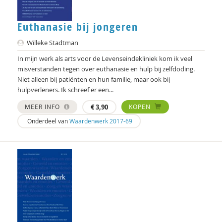
Lydia Pomp
Euthanasie bij jongeren
Rosalie Pronk
Willeke Stadtman
Sawitri Saharso
In mijn werk als arts voor de Levenseindekliniek kom ik veel
misverstanden tegen over euthanasie en hulp bij zelfdoding.
Gert Schout
Niet alleen bij patiënten en hun familie, maar ook bij
Martien Schreurs
hulpverleners. Ik schreef er een...
MEER INFO
€
3,90
KOPEN
Annika Smit
Onderdeel van
Waardenwerk 2017-69
Tessa Smorenburg
Willeke Stadtman
Jaap van der Stel
Robin Stemerding
Mariëtte Stuijts