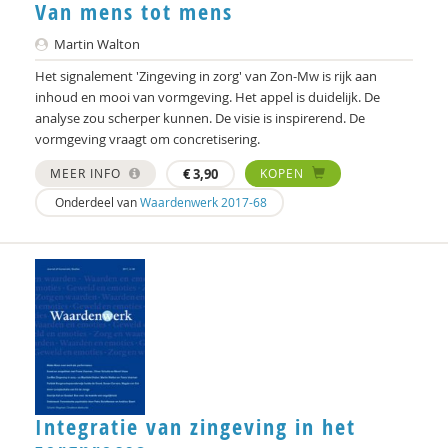
Theo W.A. de Wit
Van mens tot mens
Martin Walton
Martin Walton
Het signalement 'Zingeving in zorg' van Zon-Mw is rijk aan
Nelleke Westerveld
inhoud en mooi van vormgeving. Het appel is duidelijk. De
analyse zou scherper kunnen. De visie is inspirerend. De
Bart Willemsen
vormgeving vraagt om concretisering.
Heidi Wolf
MEER INFO
€
3,90
KOPEN
Onderdeel van
Waardenwerk 2017-68
Integratie van zingeving in het