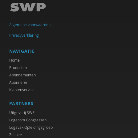
Michiel de Ronde
Marcel de Rooij
Algemene voorwaarden
Anettte de Valk
Privacyverklaring
Clementine Degener
Simone van Dongen
NAVIGATIE
Home
Diede van Doornik
Producten
Maartje Driessen
Abonnementen
Abonneren
Hans van Ewijk
Klantenservice
Vincent Feith
PARTNERS
Olaf Galisch
Uitgeverij SWP
Logacom Congressen
Ingrid Groot
Logavak Opleidingsgroep
Zesbee
Iris Hartog