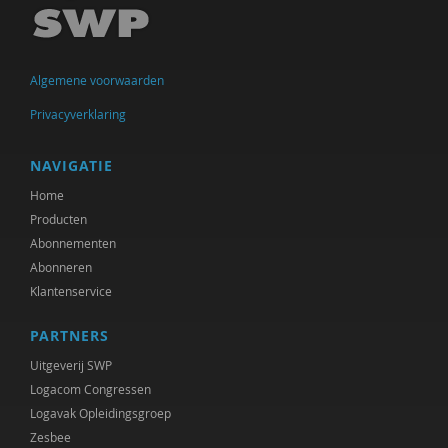
Bert Gasenbeek
Aetzel Griffioen
Algemene voorwaarden
Bart Hetebrij
Privacyverklaring
Felix van Hoften
Kees Klomp
NAVIGATIE
Home
Michiel Korthals
Producten
Rosemarie Kraanen
Abonnementen
Abonneren
Harry Kunneman
Klantenservice
Ellen Lammers
PARTNERS
Frans Melissen
Uitgeverij SWP
Logacom Congressen
Lars Moratis
Logavak Opleidingsgroep
Zesbee
Patrick Nullens