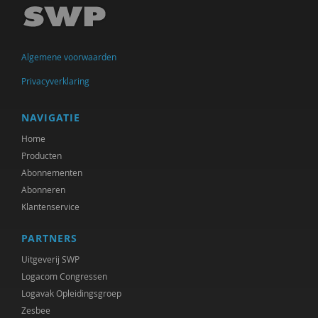
Rik Hospers
Chenjerai Hove
Algemene voorwaarden
Gert Jan Geling
Privacyverklaring
Ank Kramer
Atreyee Majumder
NAVIGATIE
Home
Brecht Molenaar
Producten
Mieke Moor
Abonnementen
Abonneren
Frédéric V ndenberghe
Klantenservice
Beate Rössler
PARTNERS
R. Ruard Ganzevoort
Uitgeverij SWP
Logacom Congressen
Désirée V rweij
Logavak Opleidingsgroep
Zesbee
Paul Scheffer