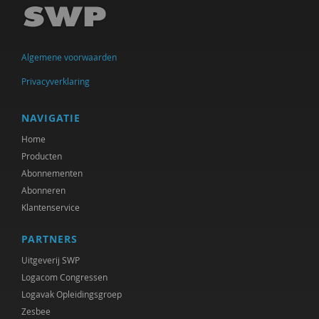
Jan IJzermans
Swanny Kremer
Algemene voorwaarden
Corrie Kreuk
Privacyverklaring
Education Lab
NAVIGATIE
Hanne Laceulle
Home
Producten
Monique Leijgraaf
Abonnementen
Bas Levering
Abonneren
Klantenservice
Jorg Massen
PARTNERS
Brecht Molenaar
Uitgeverij SWP
Heidi Muijen
Logacom Congressen
Logavak Opleidingsgroep
Jeannette Pols
Zesbee