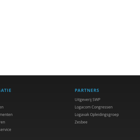
GATIE
PARTNERS
Uitgeverij SWP
en
Logacom Congressen
menten
Logavak Opleidingsgroep
ren
Zesbee
service