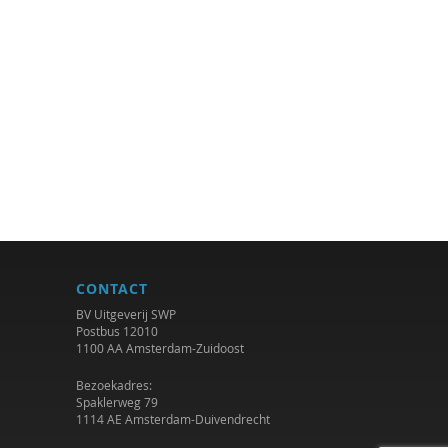
CONTACT
BV Uitgeverij SWP
Postbus 12010
1100 AA Amsterdam-Zuidoost
Bezoekadres:
Spaklerweg 79
1114 AE Amsterdam-Duivendrecht