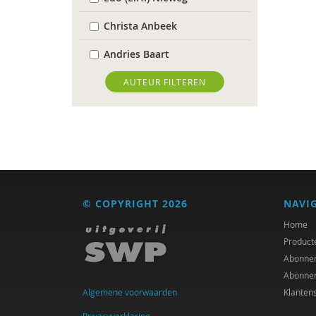
Christa Anbeek
Andries Baart
Vivianne Baur
AUTEUR FILTEREN
Elena Bendien
Deirdre Beneken genaamd
Kolmer
Jessica Benjamin
© COPYRIGHT 2026
NAVI
Sarah Blaffer Hrdy
Home
Ernst Bohlmeijer
Product
Abonne
Antoinette Bolscher
Abonne
Algemene voorwaarden
Klanten
Richard Brons