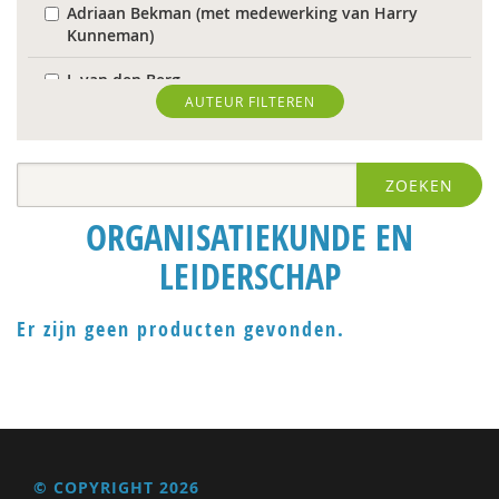
Adriaan Bekman (met medewerking van Harry
Kunneman)
J. van den Berg
AUTEUR FILTEREN
Theo van den Bogaart
Antoinette Bolscher
ZOEKEN
Herman van den Bosch
ORGANISATIEKUNDE EN
R. Brohm
LEIDERSCHAP
Richard Brons
Er zijn geen producten gevonden.
Laurens de Graaf
Isolde de Groot
Michiel de Ronde
Marcel de Rooij
© COPYRIGHT 2026