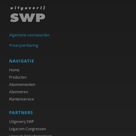
Ineke de Vries
Otto Dellemann
Jan den Bakker
Algemene voorwaarden
Willem den Hartog
Privacyverklaring
Gerda van Dijk
NAVIGATIE
Josje Dikkers
Home
Producten
Joep Dohmen
Abonnementen
Abonneren
Simone van Dongen
Klantenservice
Gerard Drosterij
PARTNERS
Ingrid Groot
Uitgeverij SWP
Iris Hartog
Logacom Congressen