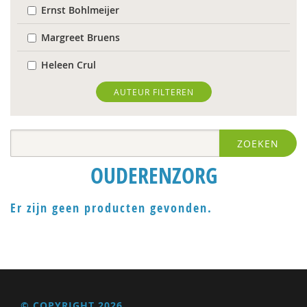
Ernst Bohlmeijer
Margreet Bruens
Heleen Crul
Mariëlle Cuijpers
AUTEUR FILTEREN
Peter de Lange
ZOEKEN
Peter Derkx
OUDERENZORG
Pieter van Dijk
Joep Dohmen
Er zijn geen producten gevonden.
Anne Goossensen
Roelof Hortulanus
Chenjerai Hove
© COPYRIGHT 2026