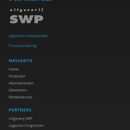
Lidwien Koopmans
Alexander Maas
Anja Machielse
Algemene voorwaarden
Marie-Josée mits
Privacyverklaring
Sandra Schruijer
Ger Tielen
NAVIGATIE
Home
Peggy van Oort-Borsboom
Producten
Abonnementen
Abonneren
Klantenservice
PARTNERS
Uitgeverij SWP
Logacom Congressen