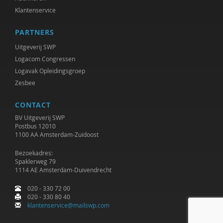
Gerard Drosterij
Klantenservice
Joachim Duyndam
PARTNERS
Tonja van den Ende
Uitgeverij SWP
Logacom Congressen
Hans van Ewijk
Logavak Opleidingsgroep
Anne Goossensen
Zesbee
Ingrid Groot
CONTACT
BV Uitgeverij SWP
Iris Hartog
Postbus 12010
1100 AA Amsterdam-Zuidoost
Martin Hetebrij
Bezoekadres:
Spaklerweg 79
Henriette Hoogenkamp
1114 AE Amsterdam-Duivendrecht
Klasien Horstman
020 - 330 72 00
020 - 330 80 40
Marjan Houkes
klantenservice@mailswp.com
Rob Houtepen