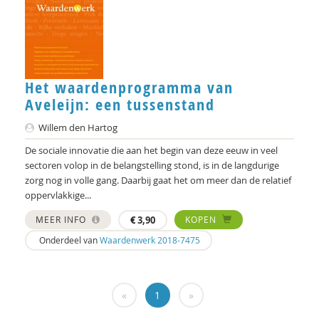
Hein Bokern
Frits Bolkestein
Antoinette Bolscher
Het waardenprogramma van
Aveleijn: een tussenstand
Marij Bontemps-Hommen
Willem den Hartog
Ben Boog
De sociale innovatie die aan het begin van deze eeuw in veel
Gustaaf Bos
sectoren volop in de belangstelling stond, is in de langdurige
zorg nog in volle gang. Daarbij gaat het om meer dan de relatief
Richard Brons
oppervlakkige...
Mark Coeckelbergh
MEER INFO
€
3,90
KOPEN
Onderdeel van
Waardenwerk 2018-7475
Job Cohen
Germain Creyghton
«
1
»
Marjon de Boer-Bruggink