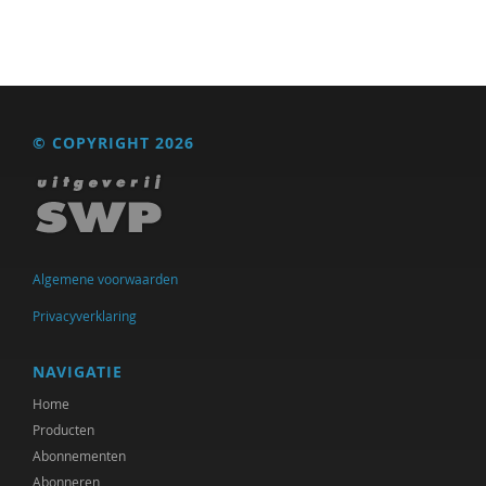
Ed de Jonge
Michiel de Ronde
Marcel de Rooij
© COPYRIGHT 2026
Anettte de Valk
Maurice de van der Schueren
Ineke de Vries
Govert- Jan de Vrieze
Algemene voorwaarden
Privacyverklaring
Otto Dellemann
Gerda van Dijk
NAVIGATIE
Home
Josje Dikkers
Producten
Hanke Drop
Abonnementen
Abonneren