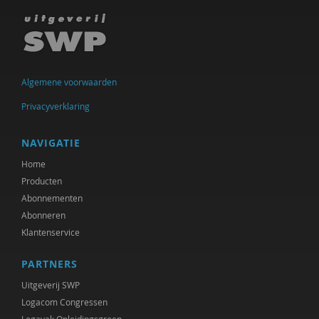
Ineke de Vries
Otto Dellemann
Jan den Bakker
Algemene voorwaarden
Willem den Hartog
Privacyverklaring
Gerda van Dijk
NAVIGATIE
Josje Dikkers
Home
Producten
Joep Dohmen
Abonnementen
Abonneren
Simone van Dongen
Klantenservice
Gerard Drosterij
PARTNERS
Ingrid Groot
Uitgeverij SWP
Iris Hartog
Logacom Congressen