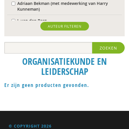
Adriaan Bekman (met medewerking van Harry
Kunneman)
J. van den Berg
AUTEUR FILTEREN
Theo van den Bogaart
Antoinette Bolscher
ZOEKEN
Herman van den Bosch
ORGANISATIEKUNDE EN
R. Brohm
LEIDERSCHAP
Richard Brons
Er zijn geen producten gevonden.
Laurens de Graaf
Isolde de Groot
Michiel de Ronde
Marcel de Rooij
© COPYRIGHT 2026