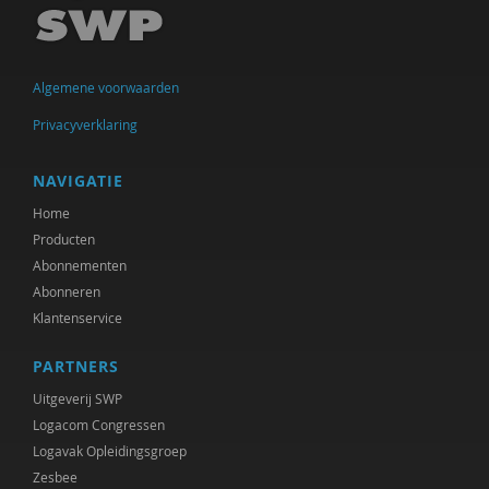
Imar de Vries
Peter Derkx
Algemene voorwaarden
Pieter van Dijk
Privacyverklaring
Olivier van Donk
Martin Drenthen
NAVIGATIE
Home
Ireen Dubel
Producten
Moha Ennaji
Abonnementen
Abonneren
Hilde Ham
Klantenservice
Andrè Hielkema
PARTNERS
Gerdi Houterman
Uitgeverij SWP
Logacom Congressen
Pieter Ippel
Logavak Opleidingsgroep
Zesbee
Gaby Jacobs