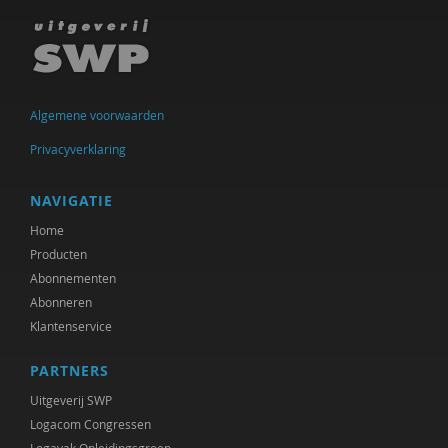
Ineke de Vries
Otto Dellemann
Jan den Bakker
Algemene voorwaarden
Willem den Hartog
Privacyverklaring
Gerda van Dijk
NAVIGATIE
Josje Dikkers
Home
Producten
Joep Dohmen
Abonnementen
Abonneren
Simone van Dongen
Klantenservice
Gerard Drosterij
PARTNERS
Ingrid Groot
Uitgeverij SWP
Iris Hartog
Logacom Congressen