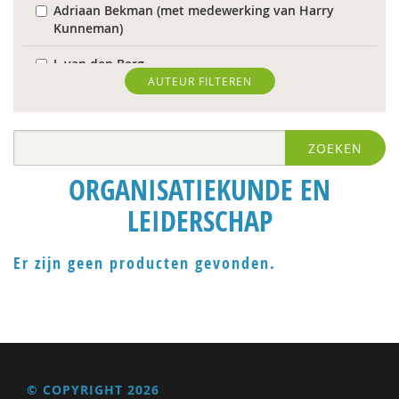
Adriaan Bekman (met medewerking van Harry
Kunneman)
J. van den Berg
AUTEUR FILTEREN
Theo van den Bogaart
Antoinette Bolscher
ZOEKEN
Herman van den Bosch
ORGANISATIEKUNDE EN
R. Brohm
LEIDERSCHAP
Richard Brons
Er zijn geen producten gevonden.
Laurens de Graaf
Isolde de Groot
Michiel de Ronde
Marcel de Rooij
© COPYRIGHT 2026