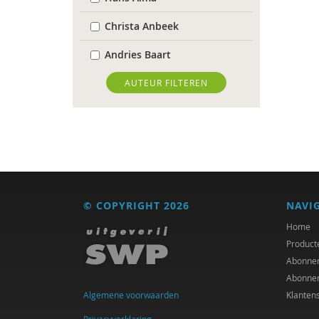
Christa Anbeek
Andries Baart
Deirdre Beneken genaamd
AUTEUR FILTEREN
Kolmer
Marjo van Bergen
Hein Bokern
Antoinette Bolscher
© COPYRIGHT 2026
NAVI
Gustaaf Bos
Home
Jules Brabers
Product
Abonne
Richard Brons
Abonne
Algemene voorwaarden
Klanten
Suzan Brukx