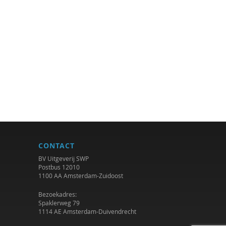
CONTACT
BV Uitgeverij SWP
Postbus 12010
1100 AA Amsterdam-Zuidoost
Bezoekadres:
Spaklerweg 79
1114 AE Amsterdam-Duivendrecht