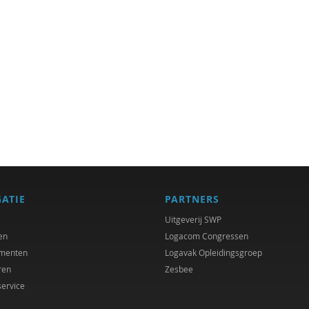
GATIE
PARTNERS
Uitgeverij SWP
en
Logacom Congressen
menten
Logavak Opleidingsgroep
ren
Zesbee
service