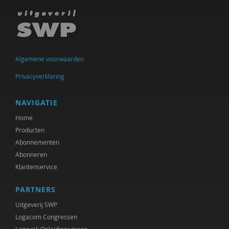
Hein Bokern
Frits Bolkestein
Antoinette Bolscher
Algemene voorwaarden
Marij Bontemps-Hommen
Privacyverklaring
Ben Boog
NAVIGATIE
Gustaaf Bos
Home
Producten
Richard Brons
Abonnementen
Abonneren
Mark Coeckelbergh
Klantenservice
Job Cohen
PARTNERS
Germain Creyghton
Uitgeverij SWP
Marjon de Boer-Bruggink
Logacom Congressen