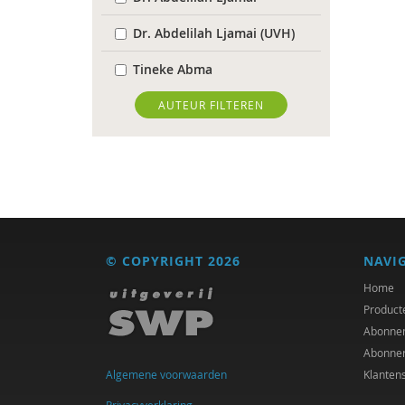
Dr. Abdelilah Ljamai (UVH)
Tineke Abma
Hans Alma
AUTEUR FILTEREN
Christa Anbeek
Daan Andriessen
Dieuwertje Bakker
Rob Bartels
© COPYRIGHT 2026
NAVI
Floor Basten
Home
Product
Lisette Bastiaansen
Abonne
Abonne
Krijn van Beek
Algemene voorwaarden
Klanten
J. van den Berg