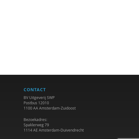
CONTACT
BV Uitgeverij SWP
Postbus 12010
1100 AA Amsterdam-Zuidoost
Bezoekadres:
Spaklerweg 79
1114 AE Amsterdam-Duivendrecht