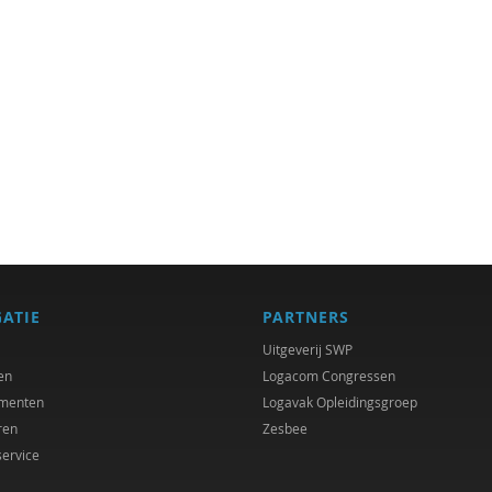
GATIE
PARTNERS
Uitgeverij SWP
en
Logacom Congressen
menten
Logavak Opleidingsgroep
ren
Zesbee
service