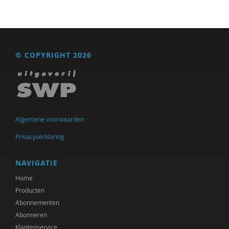
Ed de Jonge
Michiel de Ronde
Marcel de Rooij
© COPYRIGHT 2026
Anettte de Valk
Maurice de van der Schueren
Ineke de Vries
Algemene voorwaarden
Govert- Jan de Vrieze
Privacyverklaring
Otto Dellemann
NAVIGATIE
Willem den Hartog
Home
Producten
Gerda van Dijk
Abonnementen
Josje Dikkers
Abonneren
Klantenservice