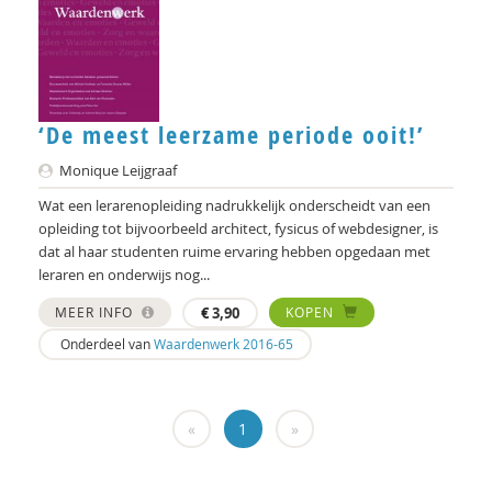
Hein Bokern
Frits Bolkestein
Antoinette Bolscher
‘De meest leerzame periode ooit!’
Marij Bontemps-Hommen
Monique Leijgraaf
Ben Boog
Wat een lerarenopleiding nadrukkelijk onderscheidt van een
opleiding tot bijvoorbeeld architect, fysicus of webdesigner, is
Gustaaf Bos
dat al haar studenten ruime ervaring hebben opgedaan met
leraren en onderwijs nog...
Richard Brons
MEER INFO
€
3,90
KOPEN
Mark Coeckelbergh
Onderdeel van
Waardenwerk 2016-65
Job Cohen
Germain Creyghton
«
1
»
Marjon de Boer-Bruggink