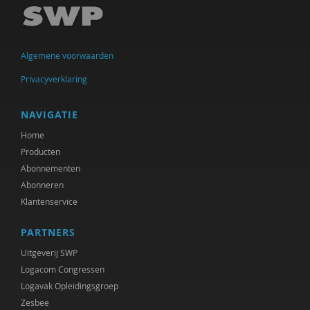
Imar de Vries
Frederique Demeijer
Algemene voorwaarden
Allard den Dulk
Privacyverklaring
Hanke Drop
Koen Duivenvoorde
NAVIGATIE
Home
Vincent Feith
Producten
Marjorieke Glaudemans
Abonnementen
Abonneren
Kees Greven
Klantenservice
Jan IJzermans
PARTNERS
Femke Kaulingfreks
Uitgeverij SWP
Logacom Congressen
Lonneke Knegtel
Logavak Opleidingsgroep
Zesbee
Rinske Koehorst