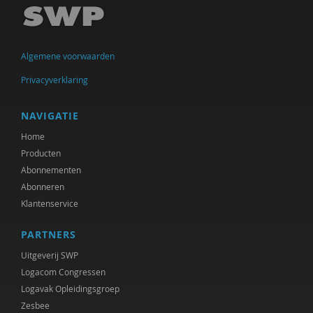
Garina Coenders
Mirjam-Iris Crox
Algemene voorwaarden
Richard de Brabander
Privacyverklaring
Peter de Groot
Michiel de Ronde
NAVIGATIE
Home
Marcel de Rooij
Producten
Ineke de Vries
Abonnementen
Abonneren
Jan den Bakker
Klantenservice
Josje Dikkers
PARTNERS
Gerard Drosterij
Uitgeverij SWP
Logacom Congressen
Saar Frieling
Logavak Opleidingsgroep
Zesbee
Marjorieke Glaudemans