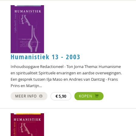
Clementine Degener
Peter Derkx
Gerda van Dijk
Marlijn Dingshoff
Elizabeth van Dis
Humanistiek 13 - 2003
Inhoudsopgave Redactioneel - Ton Jorna Thema: Humanisme
Joep Dohmen
en spiritualiteit Spirituele ervaringen en aardse overwegingen.
Simone van Dongen
Een gesprek tussen Ilja Maso en Andries van Dantzig - Frans
Prins en Martijn...
Olivier van Donk
MEER INFO
€
5,90
KOPEN
prof. dr. Peter Derkx
Hanke Drop
Joachim Duyndam