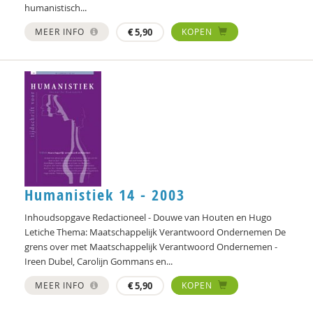
humanistisch...
Christine Cuomo
MEER INFO
€
5,90
KOPEN
Carol D. Ryff
Annelieke Damen
Marjon de Boer-Bruggink
Isolde de Groot
Tryntsje de Groot
Ed de Jonge
Humanistiek 14 - 2003
Norbert de Kooter
Inhoudsopgave Redactioneel - Douwe van Houten en Hugo
Letiche Thema: Maatschappelijk Verantwoord Ondernemen De
Michiel de Ronde
grens over met Maatschappelijk Verantwoord Ondernemen -
Ireen Dubel, Carolijn Gommans en...
Marcel de Rooij
MEER INFO
€
5,90
KOPEN
Ineke de Vries