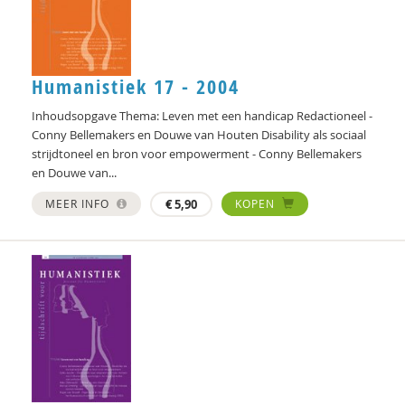
Geert Bettinger
Frans Bieckmann
Desirée Bierlaagh
Humanistiek 17 - 2004
Gert Biesta
Inhoudsopgave Thema: Leven met een handicap Redactioneel -
Conny Bellemakers en Douwe van Houten Disability als sociaal
Laurine Blonk
strijdtoneel en bron voor empowerment - Conny Bellemakers
en Douwe van...
Karianne den Boer
MEER INFO
€
5,90
KOPEN
Theo van den Bogaart
Antoinette Bolscher
Marij Bontemps-Hommen
Sylvia Borren
Gustaaf Bos
Michiel Bos