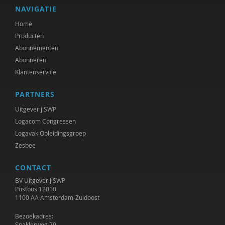
Henk Manschot
NAVIGATIE
Home
Jorg Massen
Producten
Arnt Mein
Abonnementen
Abonneren
Frans Melissen
Klantenservice
Dr. Michiel de Ronde
PARTNERS
Linda van Mierlo-Beurskens
Uitgeverij SWP
Logacom Congressen
Jo Miles
Logavak Opleidingsgroep
Zesbee
Brecht Molenaar
Mieke Moor
CONTACT
BV Uitgeverij SWP
Lars Moratis
Postbus 12010
1100 AA Amsterdam-Zuidoost
Edgar Morin
Bezoekadres:
Spaklerweg 79