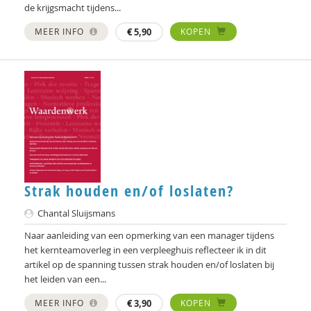
de krijgsmacht tijdens...
Chris Julien
MEER INFO
€
5,90
KOPEN
Doortje Kal
Erwin Kamp
Mariël Kanne
Simona Karbouniaris
Femke Kaulingfreks
Strak houden en/of loslaten?
Femke Kaulingfreks
Chantal Sluijsmans
Gesche Keding
Naar aanleiding van een opmerking van een manager tijdens
Michael Kerkhof
het kernteamoverleg in een verpleeghuis reflecteer ik in dit
artikel op de spanning tussen strak houden en/of loslaten bij
Lonneke Knegtel
het leiden van een...
Robin Knibbe
MEER INFO
€
3,90
KOPEN