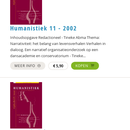
Didier Fassin
Saar Frieling
Olaf Galisch
Humanistiek 11 - 2002
Inhoudsopgave Redactioneel - Tineke Abma Thema:
Bert Gasenbeek
Narrativiteit: het belang van levensverhalen Verhalen in
Kees Greven
dialoog. Een narratief organisatieonderzoek op een
dansacademie en conservatorium - Tineke...
Jason Heap
MEER INFO
€
5,90
KOPEN
Bas Heijne
Kees Hellingman
Christoph Henning
Bart Hetebrij
Felix van Hoften