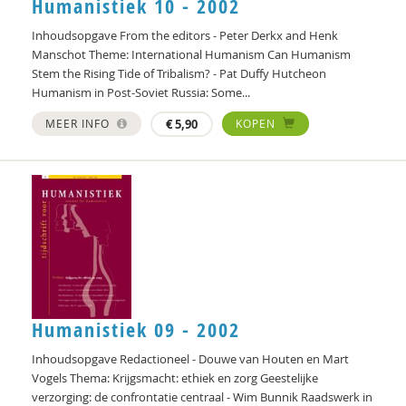
Humanistiek 10 - 2002
Henriette Hoogenkamp
Inhoudsopgave From the editors - Peter Derkx and Henk
Rik Hospers
Manschot Theme: International Humanism Can Humanism
Stem the Rising Tide of Tribalism? - Pat Duffy Hutcheon
Marjan Houkes
Humanism in Post-Soviet Russia: Some...
Yuk Hui
MEER INFO
€
5,90
KOPEN
Wim Hullegie
Hester IJsseling
Pieter Ippel
Nienke van Ittersum
Gaby Jacobs
Humanistiek 09 - 2002
Rienk Janssens
Inhoudsopgave Redactioneel - Douwe van Houten en Mart
Karlijn de Jong
Vogels Thema: Krijgsmacht: ethiek en zorg Geestelijke
verzorging: de confrontatie centraal - Wim Bunnik Raadswerk in
Ton Jorna