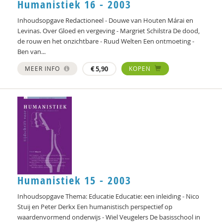
Humanistiek 16 - 2003
Noortje Bot
Inhoudsopgave Redactioneel - Douwe van Houten Márai en
Levinas. Over Gloed en vergeving - Margriet Schilstra De dood,
Bram van Boxtel
de rouw en het onzichtbare - Ruud Welten Een ontmoeting -
Ben van...
Jules Brabers
MEER INFO
€
5,90
KOPEN
Jan Bransen
Yannick Brito Alves
Richard Brons
Denijs Bru
Ellen de Bruin
Alain Caillé e.v.a
Humanistiek 15 - 2003
Laura Capitaine
Inhoudsopgave Thema: Educatie Educatie: een inleiding - Nico
Stuij en Peter Derkx Een humanistisch perspectief op
William E. Connolly
waardenvormend onderwijs - Wiel Veugelers De basisschool in