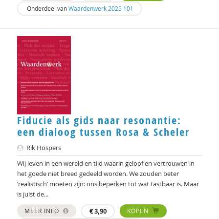
Onderdeel van
Waardenwerk 2025 101
Bart Koet
Carla Kolner
Esther Kopmels
Michiel Korthals
Niels Kosterman
Ank Kramer
Fiducie als gids naar resonantie:
een dialoog tussen Rosa & Scheler
Claudia Krivec
Rik Hospers
Harry Kunneman
Wij leven in een wereld en tijd waarin geloof en vertrouwen in
Harry Kunneman
het goede niet breed gedeeld worden. We zouden beter
‘realistisch’ moeten zijn: ons beperken tot wat tastbaar is. Maar
Harry Kunneman - Namens de redactie
is juist de...
Wouter Kusters
MEER INFO
€
3,90
KOPEN