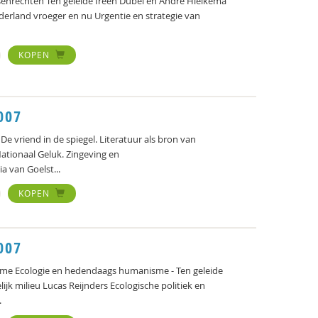
enrechten Ten geleide Ireen Dubel en André Hielkema
derland vroeger en nu Urgentie en strategie van
KOPEN
007
De vriend in de spiegel. Literatuur als bron van
ationaal Geluk. Zingeving en
 van Goelst...
KOPEN
007
me Ecologie en hedendaags humanisme - Ten geleide
ijk milieu Lucas Reijnders Ecologische politiek en
.