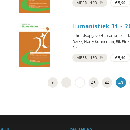
MEER INFO
€
5,90
Humanistiek 31 - 2
Inhoudsopgave Humanisme in de 
Derkx, Harry Kunneman, Rik Pinx
Rik...
MEER INFO
€
5,90
«
1
..
43
44
45
GATIE
PARTNERS