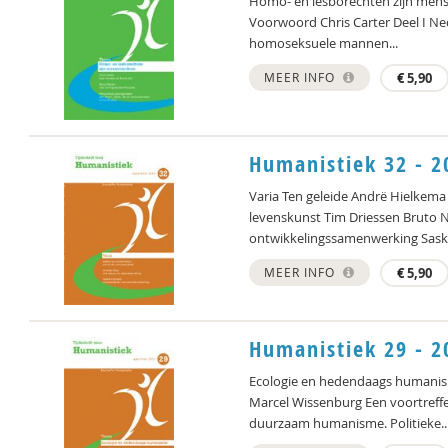
Homo- en lesborechten zijn mens
Voorwoord Chris Carter Deel I Ne
homoseksuele mannen...
MEER INFO
€
5,90
Humanistiek 32 - 2
Varia Ten geleide Andrë Hielkema 
levenskunst Tim Driessen Bruto N
ontwikkelingssamenwerking Saskia
MEER INFO
€
5,90
Humanistiek 29 - 2
Ecologie en hedendaags humanis
Marcel Wissenburg Een voortreffel
duurzaam humanisme. Politieke..