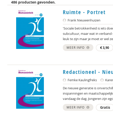
486 producten gevonden.
Ruimte - Portret
Frank Nieuwenhuizen
'Sociale betrokkenheid is iets doen
subcultuur, maar wat in verband s
leuk te zijn maar je moet er wel zelf
MEER INFO
€
3,90
Redactioneel - Ni
Femke Kaulingfreks
Karen
De nieuwe generatie is onverschill
inspanningen en maatschappelijk
vandaag de dag. Jongeren zijn egoï
MEER INFO
Gratis