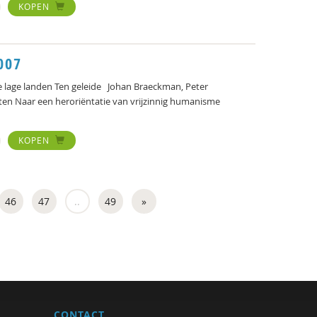
KOPEN
007
lage landen Ten geleide Johan Braeckman, Peter
ten Naar een heroriëntatie van vrijzinnig humanisme
KOPEN
46
47
..
49
»
CONTACT