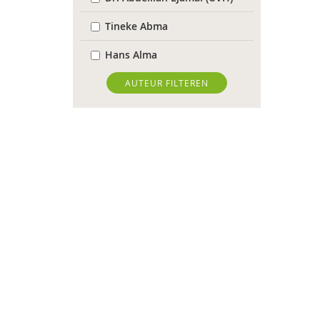
Tineke Abma
Hans Alma
Christa Anbeek
AUTEUR FILTEREN
Daan Andriessen
Dieuwertje Bakker
Rob Bartels
Floor Basten
Lisette Bastiaansen
Krijn van Beek
J. van den Berg
Marjo van Bergen