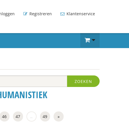
nloggen
Registreren
Klantenservice
ZOEKEN
HUMANISTIEK
46
47
..
49
»