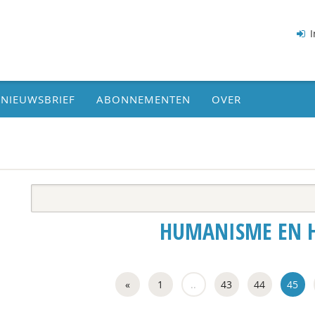
I
NIEUWSBRIEF
ABONNEMENTEN
OVER
HUMANISME EN 
«
1
..
43
44
45