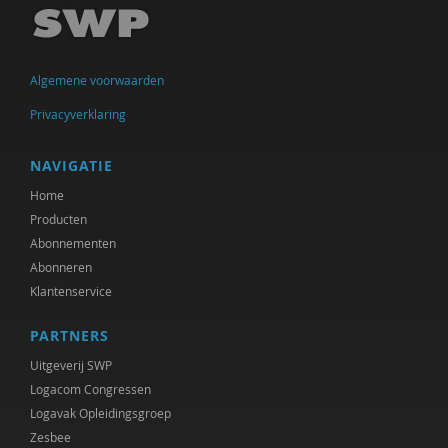
Marjo van Bergen
Geert Bettinger
Algemene voorwaarden
Frans Bieckmann
Privacyverklaring
Desirée Bierlaagh
Gert Biesta
NAVIGATIE
Home
Laurine Blonk
Producten
Karianne den Boer
Abonnementen
Abonneren
Theo van den Bogaart
Klantenservice
Antoinette Bolscher
PARTNERS
Marij Bontemps-Hommen
Uitgeverij SWP
Logacom Congressen
Sylvia Borren
Logavak Opleidingsgroep
Zesbee
Gustaaf Bos