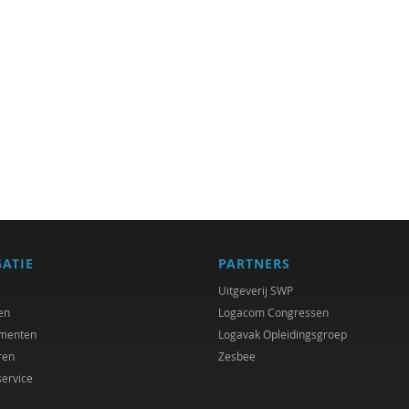
GATIE
PARTNERS
Uitgeverij SWP
en
Logacom Congressen
menten
Logavak Opleidingsgroep
ren
Zesbee
service