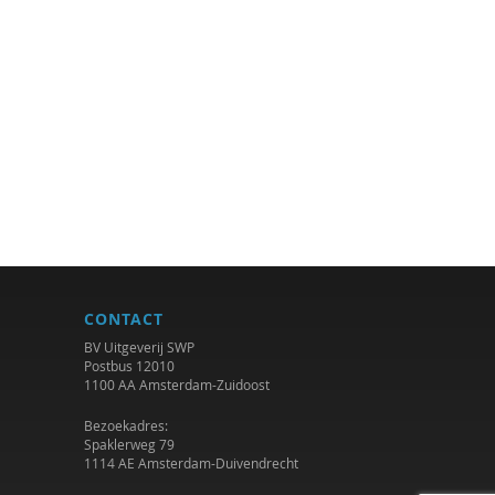
CONTACT
BV Uitgeverij SWP
Postbus 12010
1100 AA Amsterdam-Zuidoost
Bezoekadres:
Spaklerweg 79
1114 AE Amsterdam-Duivendrecht