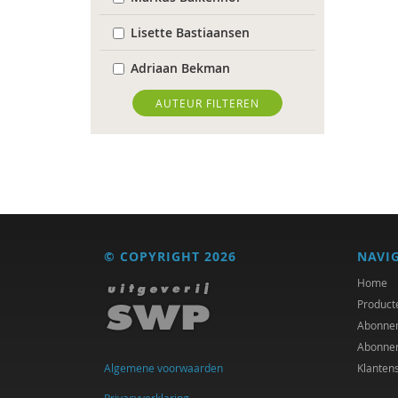
Lisette Bastiaansen
Adriaan Bekman
Desirée Bierlaagh
AUTEUR FILTEREN
Karianne den Boer
Antoinette Bolscher
Michiel Bos
Jan Bransen
© COPYRIGHT 2026
NAVI
R. Brohm
Home
Product
Xannah Brohm
Abonne
Abonne
Richard Brons
Algemene voorwaarden
Klanten
Joeri Calsius