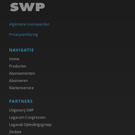
Ellen de Bruin
Alain Caillé e.v.a
Algemene voorwaarden
William E. Connolly
Privacyverklaring
Christine Cuomo
Bram De Jonge
NAVIGATIE
Home
Michiel de Ronde
Producten
Marcel de Rooij
Abonnementen
Abonneren
Martin Drenthen
Klantenservice
Clemens Driessen
PARTNERS
Joachim Duyndam
Uitgeverij SWP
Logacom Congressen
Didier Fassin
Logavak Opleidingsgroep
Zesbee
Aetzel Griffioen