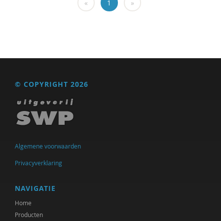
«
1
»
Kees Greven
Bart Hetebrij
Lotte Huijing
Rob Hundman
© COPYRIGHT 2026
Karlijn de Jong
Ton Jorna
Femke Kaulingfreks
Algemene voorwaarden
Ruud Kaulingfreks
Privacyverklaring
Dick Kleinlugtenbelt
NAVIGATIE
Harry Kunneman
Home
Bianca Lugten
Producten