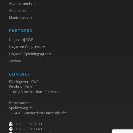
Abonnementen
Patricia Meijer
Abonneren
Klantenservice
Brecht Molenaar
PARTNERS
Mieke Moor
Uitgeverij SWP
Lars Moratis
Logacom Congressen
Logavak Opleidingsgroep
H. Muijen
Zesbee
Heidi Muijen
CONTACT
Jan Nap
BV Uitgeverij SWP
Postbus 12010
Jurriën ood
1100 AA Amsterdam-Zuidoost
Hans Panjoel
Bezoekadres:
Spaklerweg 79
1114 AE Amsterdam-Duivendrecht
Reyer Ploeg
020 - 330 72 00
Robert van Putten
020 - 330 80 40