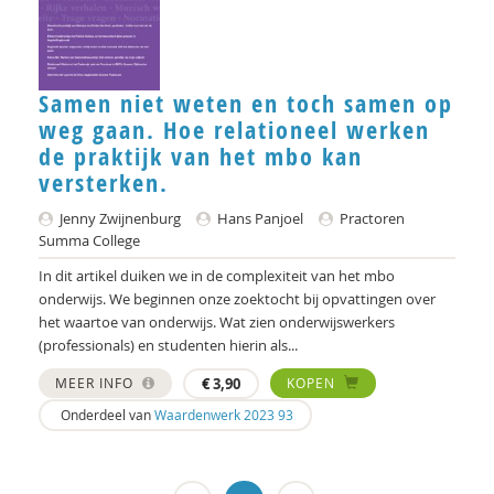
Mirjam-Iris Crox
Richard de Brabander
Peter de Groot
Samen niet weten en toch samen op
weg gaan. Hoe relationeel werken
Michiel de Ronde
de praktijk van het mbo kan
versterken.
Marcel de Rooij
Jenny Zwijnenburg
Hans Panjoel
Practoren
Ineke de Vries
Summa College
Jan den Bakker
In dit artikel duiken we in de complexiteit van het mbo
onderwijs. We beginnen onze zoektocht bij opvattingen over
Josje Dikkers
het waartoe van onderwijs. Wat zien onderwijswerkers
(professionals) en studenten hierin als...
Gerard Drosterij
MEER INFO
€
3,90
KOPEN
Saar Frieling
Onderdeel van
Waardenwerk 2023 93
Marjorieke Glaudemans
Anne Goossensen