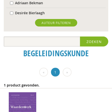
Adriaan Bekman
Desirée Bierlaagh
Karianne den Boer
AUTEUR FILTEREN
Antoinette Bolscher
ZOEKEN
Michiel Bos
BEGELEIDINGSKUNDE
Jan Bransen
R. Brohm
«
1
»
Xannah Brohm
Richard Brons
1 product gevonden.
Joeri Calsius
Garina Coenders