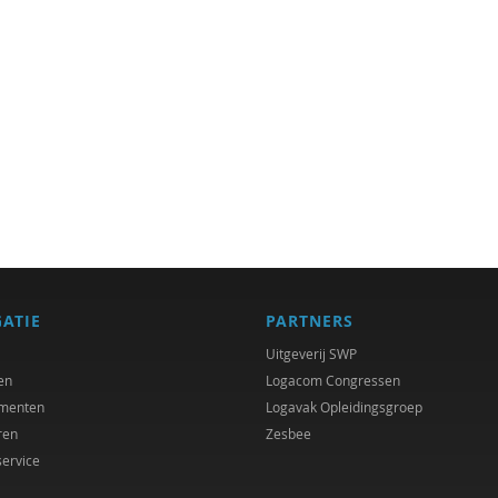
GATIE
PARTNERS
Uitgeverij SWP
en
Logacom Congressen
menten
Logavak Opleidingsgroep
ren
Zesbee
service