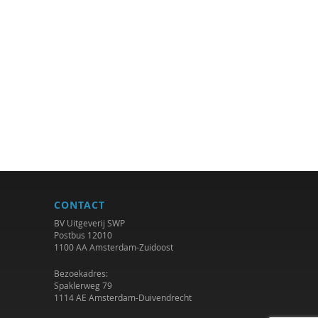
CONTACT
BV Uitgeverij SWP
Postbus 12010
1100 AA Amsterdam-Zuidoost
Bezoekadres:
Spaklerweg 79
1114 AE Amsterdam-Duivendrecht