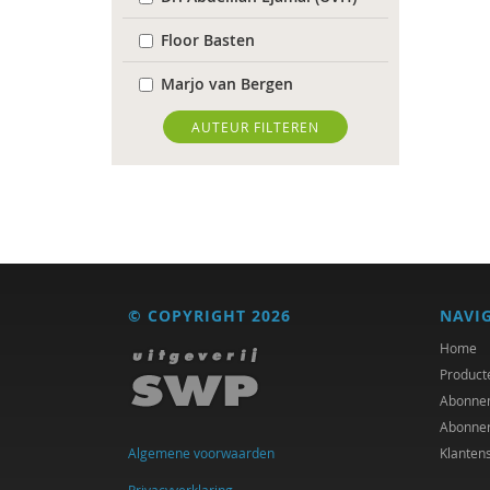
Floor Basten
Marjo van Bergen
Rinske Bijl
AUTEUR FILTEREN
Laurine Blonk
Antoinette Bolscher
Ton Bruining
Carolien Ceton
© COPYRIGHT 2026
NAVI
Heleen Crul
Home
Product
Tryntsje de Groot
Abonne
Abonne
Peter de Lange
Algemene voorwaarden
Klanten
Marcel de Rooij