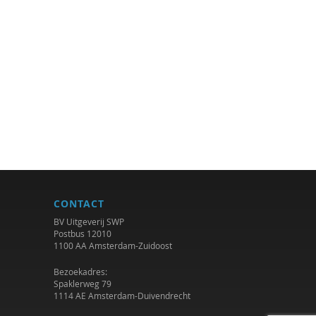
CONTACT
BV Uitgeverij SWP
Postbus 12010
1100 AA Amsterdam-Zuidoost
Bezoekadres:
Spaklerweg 79
1114 AE Amsterdam-Duivendrecht