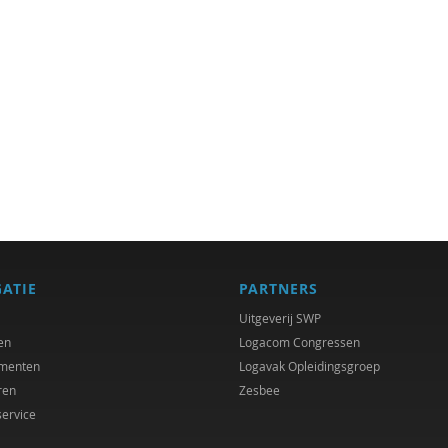
GATIE
PARTNERS
Uitgeverij SWP
en
Logacom Congressen
menten
Logavak Opleidingsgroep
ren
Zesbee
service