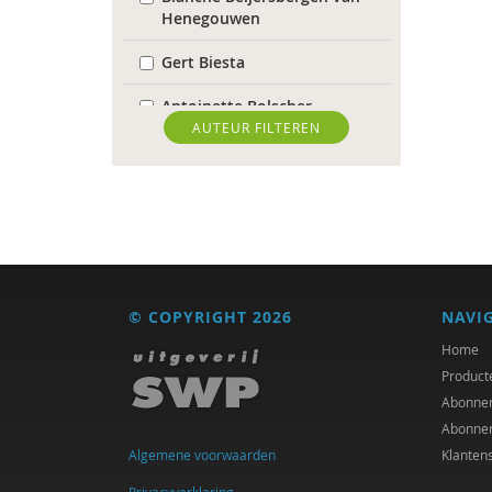
Henegouwen
Gert Biesta
Antoinette Bolscher
AUTEUR FILTEREN
Marieke Borren
Michiel Bos
Yannick Brito Alves
Ellen de Bruin
© COPYRIGHT 2026
NAVI
Jet Bussemaker
Home
Heleen Crul
Product
Abonne
Sociaal en Cultureel
Abonne
Planbureau
Algemene voorwaarden
Klanten
Susan Curvers