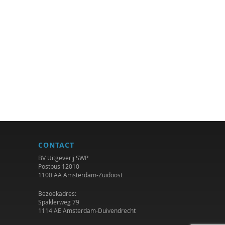
CONTACT
BV Uitgeverij SWP
Postbus 12010
1100 AA Amsterdam-Zuidoost
Bezoekadres:
Spaklerweg 79
1114 AE Amsterdam-Duivendrecht