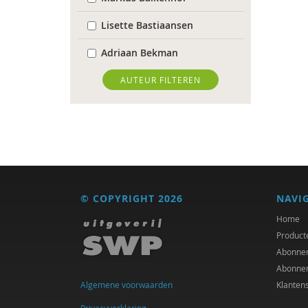
Lisette Bastiaansen
Adriaan Bekman
Desirée Bierlaagh
AUTEUR FILTEREN
Karianne den Boer
Antoinette Bolscher
Michiel Bos
Jan Bransen
© COPYRIGHT 2026
NAVI
R. Brohm
Home
Product
Xannah Brohm
Abonne
Abonne
Richard Brons
Algemene voorwaarden
Klanten
Joeri Calsius