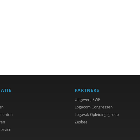
GATIE
PARTNERS
Uitgeverij SWP
en
Logacom Congressen
menten
Logavak Opleidingsgroep
ren
Zesbee
service