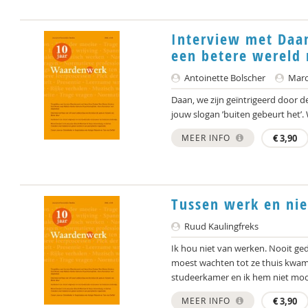
Interview met Daan
een betere wereld 
Antoinette Bolscher
Marce
Daan, we zijn geïntrigeerd door d
jouw slogan ’buiten gebeurt het’. 
MEER INFO
€
3,90
Tussen werk en ni
Ruud Kaulingfreks
Ik hou niet van werken. Nooit ged
moest wachten tot ze thuis kwam
studeerkamer en ik hem niet moch
MEER INFO
€
3,90