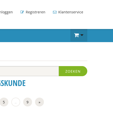
nloggen
Registreren
Klantenservice
ZOEKEN
GSKUNDE
5
..
9
»