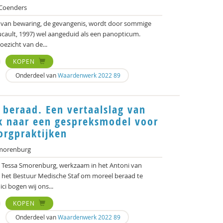
Coenders
is van bewaring, de gevangenis, wordt door sommige
cault, 1997) wel aangeduid als een panopticum.
ezicht van de...
KOPEN
Onderdeel van
Waardenwerk 2022 89
 beraad. Een vertaalslag van
ek naar een gespreksmodel voor
orgpraktijken
morenburg
a Tessa Smorenburg, werkzaam in het Antoni van
 het Bestuur Medische Staf om moreel beraad te
ci bogen wij ons...
KOPEN
Onderdeel van
Waardenwerk 2022 89