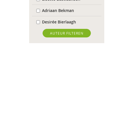
Adriaan Bekman
Desirée Bierlaagh
Karianne den Boer
AUTEUR FILTEREN
Antoinette Bolscher
Michiel Bos
Jan Bransen
R. Brohm
Xannah Brohm
Richard Brons
Joeri Calsius
Garina Coenders