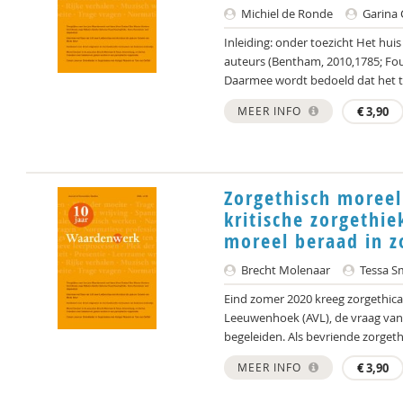
Michiel de Ronde
Garina 
Inleiding: onder toezicht Het hu
auteurs (Bentham, 2010,1785; Fou
Daarmee wordt bedoeld dat het to
MEER INFO
€
3,90
Zorgethisch moreel
kritische zorgethi
moreel beraad in z
Brecht Molenaar
Tessa S
Eind zomer 2020 kreeg zorgethic
Leeuwenhoek (AVL), de vraag van
begeleiden. Als bevriende zorgethi
MEER INFO
€
3,90