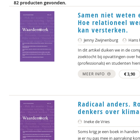
82 producten gevonden.
Samen niet weten 
Hoe relationeel we
kan versterken.
Jenny Zwijnenburg
Hans 
In dit artikel duiken we in de co
zoektocht bij opvattingen over h
(professionals) en studenten hierin
MEER INFO
€
3,90
Radicaal anders. R
denkers over klima
Ineke de Vries
Soms krijg je een boek in handen d
je er nu pas mee in aanraking komt