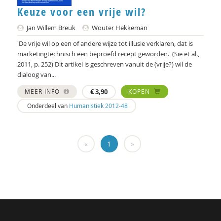
Hans Alma
Keuze voor een vrije wil?
Carlos Alvarez Pereira
Jan Willem Breuk
Wouter Hekkeman
Christa Anbeek
'De vrije wil op een of andere wijze tot illusie verklaren, dat is
marketingtechnisch een beproefd recept geworden.' (Sie et al.,
Daan Andriessen
2011, p. 252) Dit artikel is geschreven vanuit de (vrije?) wil de
dialoog van...
Koen Arts
MEER INFO
€
3,90
KOPEN
Jan Baars
Onderdeel van
Humanistiek 2012-48
Andries Baart
Dieuwertje Bakker
«
1
»
Jan-Hendrik Bakker
René Bakker
Markus Balkenhol
Rob Bartels