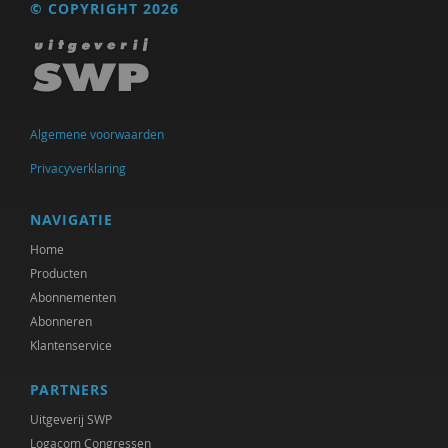
© COPYRIGHT 2026
Floor Basten
Lisette Bastiaansen
Vivianne Baur
Algemene voorwaarden
Krijn van Beek
Privacyverklaring
Blanche Beijersbergen van Henegouwen
NAVIGATIE
Adriaan Bekman
Home
Producten
Adriaan Bekman (met medewerking van Harry
Kunneman)
Abonnementen
Abonneren
Elena Bendien
Klantenservice
Deirdre Beneken genaamd Kolmer
PARTNERS
Jessica Benjamin
Uitgeverij SWP
Logacom Congressen