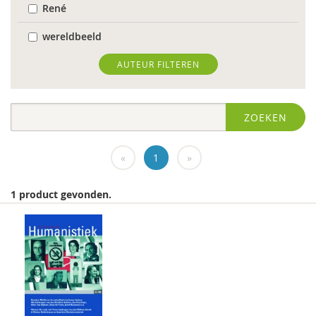
René
wereldbeeld
World Health Organization
AUTEUR FILTEREN
Edo (E.H.) Nieweg
ZOEKEN
Dr. Abdelilah Ljamai
Dr. Abdelilah Ljamai (UVH)
«
1
»
Jürgen abermas
1 product gevonden.
Tineke Abma
Frank Adloff
Marian Adriaansen
Jyotsna Agnihotri Gupta