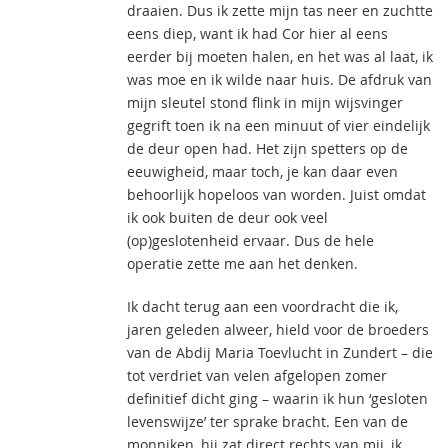
draaien. Dus ik zette mijn tas neer en zuchtte
eens diep, want ik had Cor hier al eens
eerder bij moeten halen, en het was al laat, ik
was moe en ik wilde naar huis. De afdruk van
mijn sleutel stond flink in mijn wijsvinger
gegrift toen ik na een minuut of vier eindelijk
de deur open had. Het zijn spetters op de
eeuwigheid, maar toch, je kan daar even
behoorlijk hopeloos van worden. Juist omdat
ik ook buiten de deur ook veel
(op)geslotenheid ervaar. Dus de hele
operatie zette me aan het denken.
Ik dacht terug aan een voordracht die ik,
jaren geleden alweer, hield voor de broeders
van de Abdij Maria Toevlucht in Zundert – die
tot verdriet van velen afgelopen zomer
definitief dicht ging – waarin ik hun ‘gesloten
levenswijze’ ter sprake bracht. Een van de
monniken, hij zat direct rechts van mij, ik