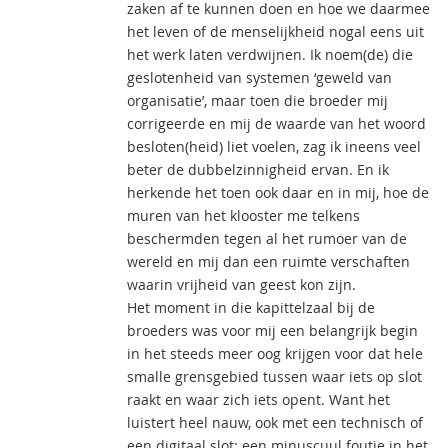
zaken af te kunnen doen en hoe we daarmee
het leven of de menselijkheid nogal eens uit
het werk laten verdwijnen. Ik noem(de) die
geslotenheid van systemen ‘geweld van
organisatie’, maar toen die broeder mij
corrigeerde en mij de waarde van het woord
besloten(heid) liet voelen, zag ik ineens veel
beter de dubbelzinnigheid ervan. En ik
herkende het toen ook daar en in mij, hoe de
muren van het klooster me telkens
beschermden tegen al het rumoer van de
wereld en mij dan een ruimte verschaften
waarin vrijheid van geest kon zijn.
Het moment in die kapittelzaal bij de
broeders was voor mij een belangrijk begin
in het steeds meer oog krijgen voor dat hele
smalle grensgebied tussen waar iets op slot
raakt en waar zich iets opent. Want het
luistert heel nauw, ook met een technisch of
een digitaal slot: een minuscuul foutje in het