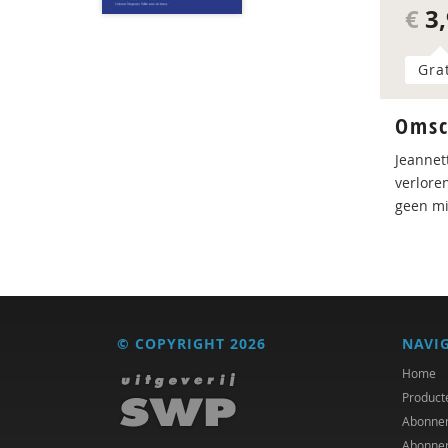
€
3,
Gra
Omsc
Jeannet
verlore
geen mi
© COPYRIGHT 2026
NAVI
Home
Product
Abonne
Abonne