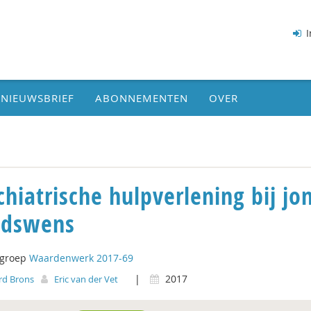
I
NIEUWSBRIEF
ABONNEMENTEN
OVER
chiatrische hulpverlening bij j
odswens
tgroep
Waardenwerk 2017-69
|
2017
rd Brons
Eric van der Vet