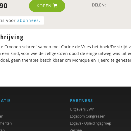
90
DELEN:
KOPEN
tis voor
abonnees.
hrijving
te Croonen schreef samen met Carine de Vries het boek ‘De strijd vo
n een kind, voor wie de zelfgekozen dood de enige uitweg was uit ee
ddel, geen therapie beschikbaar om Monique en Tjeerd te genezen
GATIE
PARTNERS
Uitgeverij SWP
en
Logacom Congressen
menten
Logavak Opleidingsgroep
ren
Zesbee