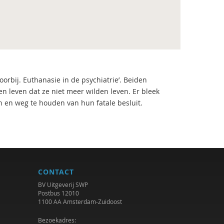
orbij. Euthanasie in de psychiatrie’. Beiden
n leven dat ze niet meer wilden leven. Er bleek
 en weg te houden van hun fatale besluit.
CONTACT
BV Uitgeverij SWP
Postbus 12010
1100 AA Amsterdam-Zuidoost
Bezoekadres: