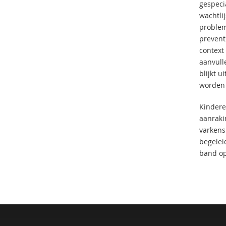
gespeci
wachtli
problem
prevent
context
aanvull
blijkt 
worden 
Kindere
aanraki
varkens
begelei
band op