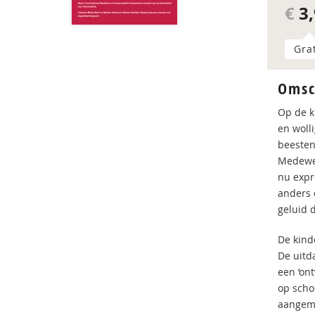
€
3,
Gra
Omsc
Op de k
en woll
beesten
Medewer
nu expr
anders d
geluid d
De kind
De uitd
een ‘on
op scho
aangeme