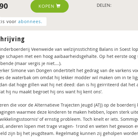
90
DELEN:
KOPEN
tis voor
abonnees.
hrijving
inderboerderij Veenweide van welzijnsstichting Balans in Soest lope
ige schapen met een hoog aaibaarheidsgehalte. Op het eerste oog sc
bende (maar vergis je niet….).
ker Simone van Dongen ondertitelt het gedrag van de varkens voor 
es de waterbak om omdat hij lekker modder wil maken om in te ligge
an dat hoge gillen wat hij net deed: dan is hij geïrriteerd dat het
at hij nu maakt begroet hij ons want hij kent ons’.
eren die voor de Alternatieve Trajecten Jeugd (ATJ) op de boerder
agingen waarmee deze kinderen te maken hebben, lopen sterk uiteen 
twikkelingsstoornis’ of ernstig probleem. Toch knelt er iets. Som
ol, anderen lopen met trage vragen- 1rond en weten het gewoon even
ld zijn bij het jeugdteam. Regelmatig kunnen zij geholpen worden