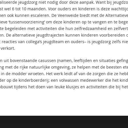
aliseerde jeugdzorg niet nodig door deze aanpak. Want bij jeugdzo
jst wel 6 tot 10 maanden. Voor ouders en kinderen is deze wachttij
en ook kunnen escaleren. De Veenweide biedt met de Alternatieve
ieve ‘tussenvoorziening’ om deze kinderen op te vangen en te begel
 te begeleiden met activiteiten die hun zelfredzaamheid en zelfve
en. De alternatieve jeugdtrajecten kunnen kinderen voorbereiden o
uit reacties van collega’s jeugdteam en ouders– is jeugdzorg zelfs 
verkort.
n uit bovenstaande casussen (namen, leeftijden en situaties gefing
ng met de rijke natuurlijke omgeving, ze helpen met de beesten et
 in de modder wroeten. Het werk leidt af van de zorgen die ze hebb
der op de kinderboerderij; een volwassen medewerker die het kin
bouwt tijdens het doen van leuke klusjes en activiteiten die bij he