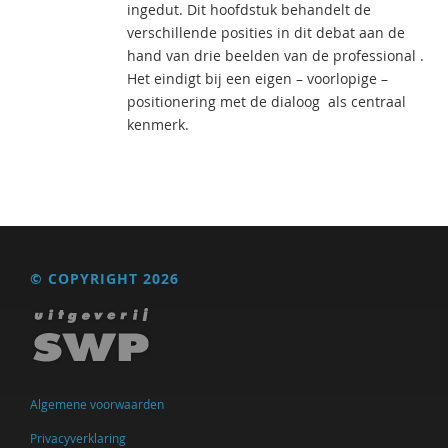
ingedut. Dit hoofdstuk behandelt de
verschillende posities in dit debat aan de
hand van drie beelden van de professional .
Het eindigt bij een eigen – voorlopige –
positionering met de dialoog als centraal
kenmerk.
© COPYRIGHT 2026
Algemene voorwaarden
Privacyverklaring