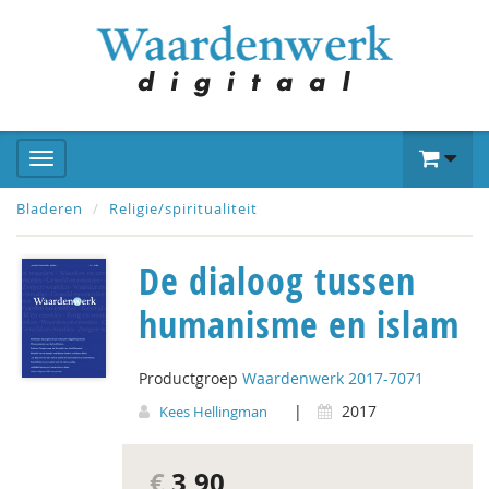
Bladeren
Religie/spiritualiteit
De dialoog tussen
humanisme en islam
Productgroep
Waardenwerk 2017-7071
|
2017
Kees Hellingman
€
3,90