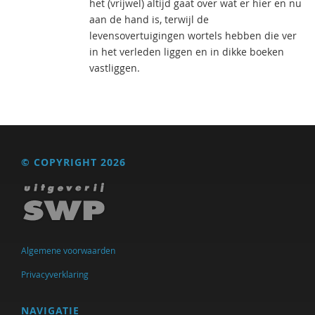
het (vrijwel) altijd gaat over wat er hier en nu
aan de hand is, terwijl de
levensovertuigingen wortels hebben die ver
in het verleden liggen en in dikke boeken
vastliggen.
© COPYRIGHT 2026
Algemene voorwaarden
Privacyverklaring
NAVIGATIE