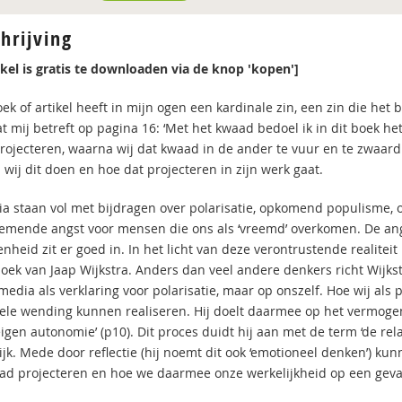
hrijving
tikel is gratis te downloaden via de knop 'kopen']
ek of artikel heeft in mijn ogen een kardinale zin, een zin die het b
t mij betreft op pagina 16: ‘Met het kwaad bedoel ik in dit boek he
rojecteren, waarna wij dat kwaad in de ander te vuur en te zwaard 
wij dit doen en hoe dat projecteren in zijn werk gaat.
a staan vol met bijdragen over polarisatie, opkomend populisme, 
emende angst voor mensen die ons als ‘vreemd’ overkomen. De ang
nheid zit er goed in. In het licht van deze verontrustende realite
 boek van Jaap Wijkstra. Anders dan veel andere denkers richt Wijks
media als verklaring voor polarisatie, maar op onszelf. Hoe wij als
nele wending kunnen realiseren. Hij doelt daarmee op het vermoge
igen autonomie’ (p10). Dit proces duidt hij aan met de term ‘de relat
ijk. Mede door reflectie (hij noemt dit ook ‘emotioneel denken’) k
ad projecteren en hoe we daarmee onze werkelijkheid op een geva