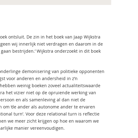
oek ontsluit. De zin in het boek van Jaap Wijkstra
tgeen wij innerlijk niet verdragen en daarom in de
gaan bestrijden.’ Wijkstra onderzoekt in dit boek
onderlinge demonisering van politieke opponenten
st voor anderen en andersheid in z’n
it hebben weinig boeken zoveel actualiteitswaarde
tra het vizier niet op de opruiende werking van
 persoon en als samenleving al dan niet de
n om ‘de ander als autonome ander te ervaren
ional turn’. Voor deze relational turn is reflectie
unnen we meer zicht krijgen op hoe en waarom we
arlijke manier vereenvoudigen.