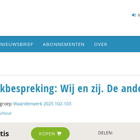
I
NIEUWSBRIEF
ABONNEMENTEN
OVER
kbespreking: Wij en zij. De and
tgroep
Waardenwerk 2025 102-103
Schout
tis
DELEN:
KOPEN