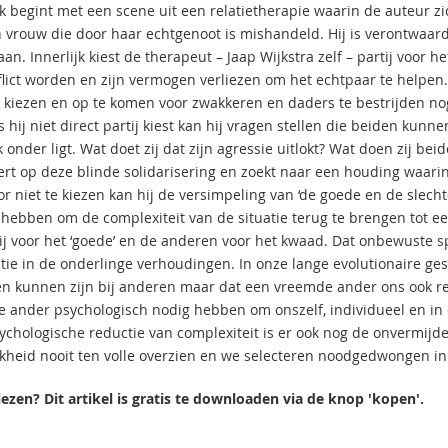
k begint met een scene uit een relatietherapie waarin de auteur z
 vrouw die door haar echtgenoot is mishandeld. Hij is verontwaard
n. Innerlijk kiest de therapeut – Jaap Wijkstra zelf – partij voor h
flict worden en zijn vermogen verliezen om het echtpaar te helpen
te kiezen en op te komen voor zwakkeren en daders te bestrijden nog
 hij niet direct partij kiest kan hij vragen stellen die beiden kun
 onder ligt. Wat doet zij dat zijn agressie uitlokt? Wat doen zij be
eert op deze blinde solidarisering en zoekt naar een houding waarin
or niet te kiezen kan hij de versimpeling van ‘de goede en de slech
 hebben om de complexiteit van de situatie terug te brengen tot 
ij voor het ‘goede’ en de anderen voor het kwaad. Dat onbewuste s
atie in de onderlinge verhoudingen. In onze lange evolutionaire g
n kunnen zijn bij anderen maar dat een vreemde ander ons ook re
 ander psychologisch nodig hebben om onszelf, individueel en in d
ychologische reductie van complexiteit is er ook nog de onvermijd
jkheid nooit ten volle overzien en we selecteren noodgedwongen 
lezen? Dit artikel is gratis te downloaden via de knop 'kopen'.