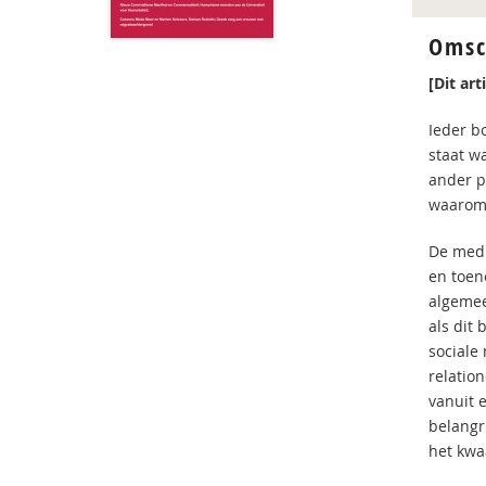
Omsc
[Dit ar
Ieder bo
staat wa
ander p
waarom 
De medi
en toen
algemee
als dit
sociale 
relatio
vanuit e
belangr
het kwa