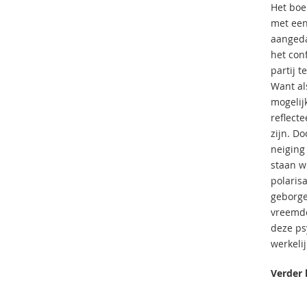
Het boe
met een
aangedaa
het con
partij 
Want als
mogelijk
reflect
zijn. Do
neiging
staan w
polaris
geborge
vreemde
deze ps
werkeli
Verder 