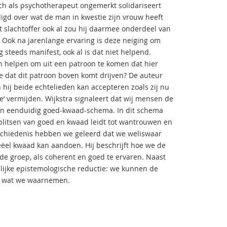
ich als psychotherapeut ongemerkt solidariseert
igd over wat de man in kwestie zijn vrouw heeft
et slachtoffer ook al zou hij daarmee onderdeel van
. Ook na jarenlange ervaring is deze neiging om
 steeds manifest, ook al is dat niet helpend.
nen helpen om uit een patroon te komen dat hier
ide dat dit patroon boven komt drijven? De auteur
 hij beide echtelieden kan accepteren zoals zij nu
te’ vermijden. Wijkstra signaleert dat wij mensen de
een eenduidig goed-kwaad-schema. In dit schema
plitsen van goed en kwaad leidt tot wantrouwen en
eschiedenis hebben we geleerd dat we weliswaar
ëel kwaad kan aandoen. Hij beschrijft hoe we de
e groep, als coherent en goed te ervaren. Naast
elijke epistemologische reductie: we kunnen de
in wat we waarnemen.